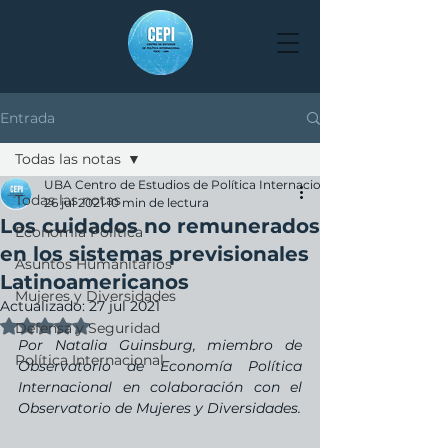
Entrada
Todas las notas
UBA Centro de Estudios de Política Internacional
Todas las notas
26 jul 2021
10 min de lectura
Los cuidados no remunerados
Economía Política
en los sistemas previsionales
Asuntos Humanitarios
Latinoamericanos
Mujeres y Diversidades
Actualizado:
27 jul 2021
Obtuvo NaN de 5 estrellas.
Defensa y Seguridad
Por Natalia Guinsburg, miembro de 
Política Internacional
Observatorio de Economía Política 
Internacional en colaboración con el 
Observatorio de Mujeres y Diversidades.