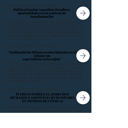
CICLO CONECTANDO IDEAS Y PERSONAS
Política Exterior Argentina: Desafíos y
oportunidades en un contexto de
transformación
Se observó un retraimiento del multilateralismo y se
propuso que Argentina piense a partir de ahora su
política Exterior desde lo económico, lo científico, lo
social y lo sanitario.Se concluyó en la importancia de
escuchar diferentes visiones para mancomunar una
idea sobre dónde poner el foco.
CICLO CONECTANDO IDEAS Y PERSONAS
“Analizando los últimos acontecimientos en el
Líbano con
especialistas en la región”
Por otra parte, es preciso rememorar las características
que fue adoptando el Estado libanés ya que, en
primera instancia, es el responsable de garantizar que el
pueblo pueda estar seguro en su propio territorio. Este
Estado, al día de hoy, presenta increíbles niveles de
criminalidad y corrupción.
CICLO CONECTANDO IDEAS Y PERSONAS
PUEBLOS INDÍGENAS, DERECHOS
HUMANOS Y ASISTENCIA HUMANITARIA
EN TIEMPOS DE COVID-19
Noviembre 2019, surge el primer caso de Covid-19 en
la provincia china de Wuhan. Diciembre 2019,
funcionarios sanitarios de Wuhan notifican a las
autoridades centrales chinas que están tratando
decenas de casos de una extraña y agresiva neumonía.