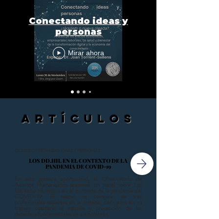
Conectando ideas y
personas
Mirar ahora
artículos
CICLO CONECTANDO IDEAS Y PERSONAS
LOS DD.HH. EN EL CONTEXTO DE LA
PANDEMIA DE COVID-19​
En esta primera oportunidad, el Observatorio de
Asuntos Humanitarios presentó un panel sobre Los
Derecho Humanos en el contexto de la pandemia del
COVID-19. El mismo se compuso de tres
profesionales expertos en la materia, dedicados en su
trabajo cotidiano al estudio y protección de los
derechos fundamentales de los hombres.