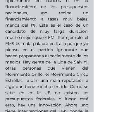
típicamente en bancos o en el 
financiamiento de los presupuestos 
nacionales, uno recibe un 
financiamiento a tasas muy bajas, 
menos del 1%. Este es el caso de un 
candidato de muy larga duración, 
mucho mejor que el FMI. Por ejemplo, el 
EMS es mala palabra en Italia porque yo 
pienso en el partido ignorante que 
hacen propaganda especialmente de los 
medios. Hay gente de la Liga de Salvini, 
otras personas que vienen del 
Movimiento Grillo, el Movimiento Cinco 
Estrellas, le dan una mala reputación a 
algo que tiene mucho sentido. Como se 
sabe, en en la UE, no existen los 
presupuestos federales. Y luego está 
esto, hay una innovación. Ahora uno 
tiene intervenciones del EMS donde la 
única condición en el instrumento en sí 
mismo es sobre el hecho de que uno 
invierta en salud de forma directa o 