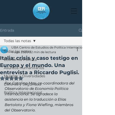
Entrada
Todas las notas
UBA Centro de Estudios de Política Internacional
Todas las notas
4 ago 2020
22 min de lectura
Italia: crisis y caso testigo en
Economía Política
Europa y el mundo. Una
Asuntos Humanitarios
entrevista a Riccardo Puglisi.
Mujeres y Diversidades
Obtuvo NaN de 5 estrellas.
Por Catalina Mas, co-coordinadora del 
Defensa y Seguridad
Observatorio de Economía Política 
Política Internacional
Internacional. Se agradece la 
asistencia en la traducción a Elías 
Bertoloto y Fiona Wiefling, miembros 
del Observatorio.