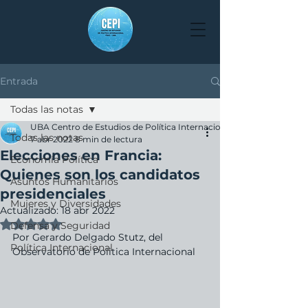
Entrada
Todas las notas
UBA Centro de Estudios de Política Internacional
Todas las notas
7 abr 2022
8 min de lectura
Elecciones en Francia:
Economía Política
Quienes son los candidatos
Asuntos Humanitarios
presidenciales
Mujeres y Diversidades
Actualizado:
18 abr 2022
Obtuvo NaN de 5 estrellas.
Defensa y Seguridad
Por Gerardo Delgado Stutz, del 
Política Internacional
Observatorio de Politica Internacional 