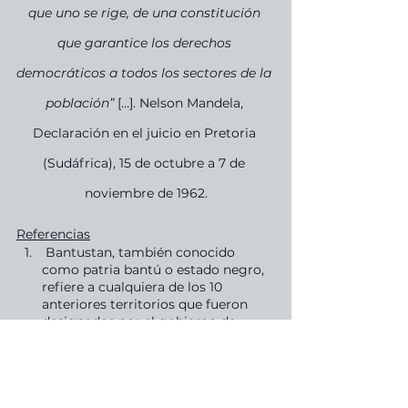
que uno se rige, de una constitución 
que garantice los derechos 
democráticos a todos los sectores de la 
población”
 […]. Nelson Mandela, 
Declaración en el juicio en Pretoria 
(Sudáfrica), 15 de octubre a 7 de 
noviembre de 1962.
Referencias
 Bantustan, también conocido 
como patria bantú o estado negro, 
refiere a cualquiera de los 10 
anteriores territorios que fueron 
designados por el gobierno de 
Sudáfrica dominado por la minoría 
“blanca” como patrias “pseudo-
nacionales” para los africanos 
nativos del país (clasificados por el 
gobierno como Bantú), desde 