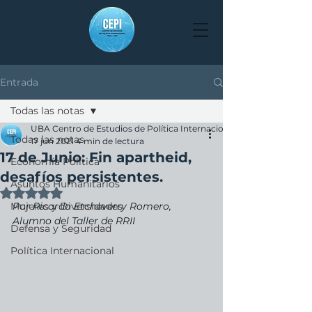
Entrada
Todas las notas
UBA Centro de Estudios de Política Internacional
Todas las notas
17 jun 2021
4 min de lectura
17 de Junio: Fin apartheid,
Economía Política
desafíos persistentes.
Asuntos Humanitarios
Obtuvo NaN de 5 estrellas.
Mujeres y Diversidades
Por Ricardo Etcheverry Romero, 
Alumno del Taller de RRII
Defensa y Seguridad
Política Internacional