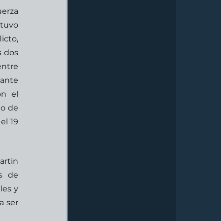
erza 
tuvo 
cto, 
 dos 
ntre 
ante 
n el 
o de 
l 19 
rtin 
 de 
es y 
 ser 