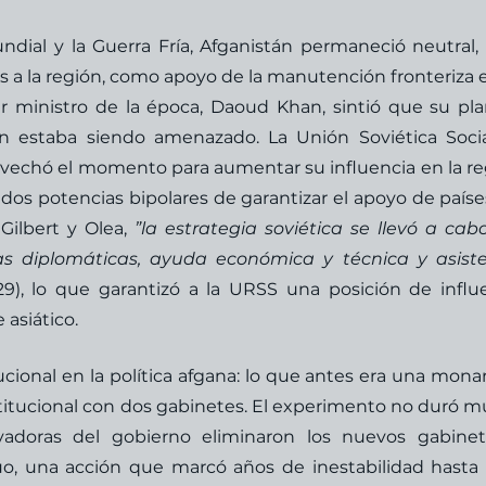
ial y la Guerra Fría, Afganistán permaneció neutral, 
s a la región, como apoyo de la manutención fronteriza e
er ministro de la época, Daoud Khan, sintió que su pla
n estaba siendo amenazado. La Unión Soviética Social
vechó el momento para aumentar su influencia en la reg
dos potencias bipolares de garantizar el apoyo de países
ilbert y Olea, 
”la estrategia soviética se llevó a cabo
as diplomáticas, ayuda económica y técnica y asiste
 29), lo que garantizó a la URSS una posición de influe
 asiático. 
ional en la política afgana: lo que antes era una monar
titucional con dos gabinetes. El experimento no duró m
vadoras del gobierno eliminaron los nuevos gabinet
uo, una acción que marcó años de inestabilidad hasta 1