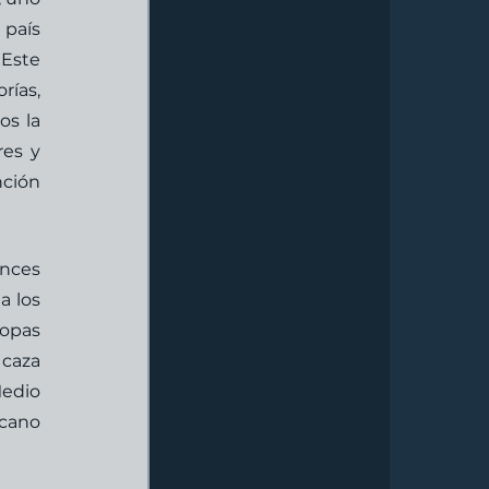
país 
Este 
as, 
s la 
es y 
ión 
nces 
 los 
opas 
caza 
edio 
cano 