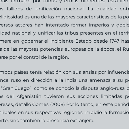
país formado por tribus y etnias diferentes, está llen
s fallidos de unificación nacional. La dualidad entr
igiosidad es una de las mayores características de la polí
iversos actores han intentado formar imperios y gobie
dad nacional y unificar las tribus presentes en el territo
imera en gobernar el incipiente Estado desde 1747 hast
os de las mayores potencias europeas de la época, el Rus
se por el control de la región.
bos países tenía relación con sus ansias por influenciar
ance ruso en dirección a la India una amenaza a su po
“Gran Juego”, como se conoció la disputa anglo-rusa po
s del Afganistán tuvieron sus acciones limitadas po
ereses, detalló Gomes (2008) Por lo tanto, en este períod
s tribales en sus respectivas regiones impidió la formació
te, sino también la presencia extranjera.