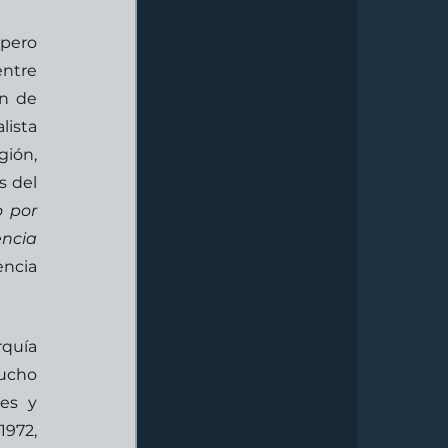
pero 
ntre 
n de 
ista 
ión, 
 del 
 por 
ncia 
ncia 
quía 
ucho 
es y 
972, 