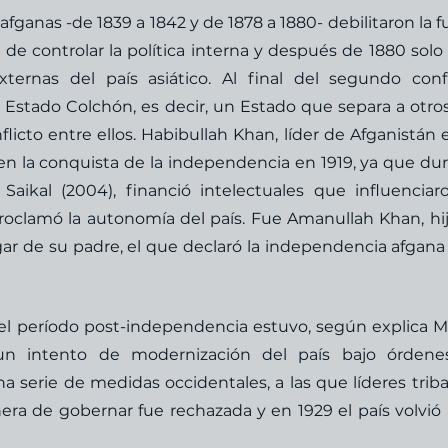
fganas -de 1839 a 1842 y de 1878 a 1880- debilitaron la fu
 de controlar la política interna y después de 1880 solo 
xternas del país asiático. Al final del segundo confli
e Estado Colchón, es decir, un Estado que separa a otros
flicto entre ellos. Habibullah Khan, líder de Afganistán e
 en la conquista de la independencia en 1919, ya que dur
ikal (2004), financió intelectuales que influenciaro
oclamó la autonomía del país. Fue Amanullah Khan, hij
ar de su padre, el que declaró la independencia afgana e
 el período post-independencia estuvo, según explica Ma
n intento de modernización del país bajo órdenes
erie de medidas occidentales, a las que líderes tribal
era de gobernar fue rechazada y en 1929 el país volvió a