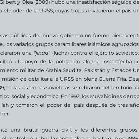
Gilbert y Olea (2009) hubo una insatisfacción seguida de
el poder de la URSS, cuyas tropas invadieron el país un
eras públicas del nuevo gobierno no fueron bien acept
e, los variados grupos paramilitares islámicos agrupados 
clararon una 
"jihad" 
(lucha) contra el ejército soviético.
cibió el apoyo de la población afgana insatisfecha co
amiento militar de Arabia Saudita, Pakistán y Estados Un
isión de debilitar a la URSS en plena Guerra Fría. Des
, todas las tropas soviéticas se retiraron del territorio af
ico, social y económico. En 1992, los Muyahidines derroc
lah y tomaron el poder del país después de tres año
der.
tó una brutal guerra civil, y los diferentes grupos
l control de Kabul, la capital afgana, hasta que en 1996,