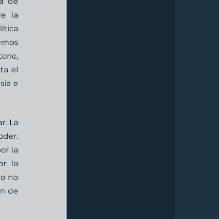
a de 
e la 
tica 
rnos 
rio, 
a el 
ia e 
. La 
der. 
r la 
r la 
o no 
n de 