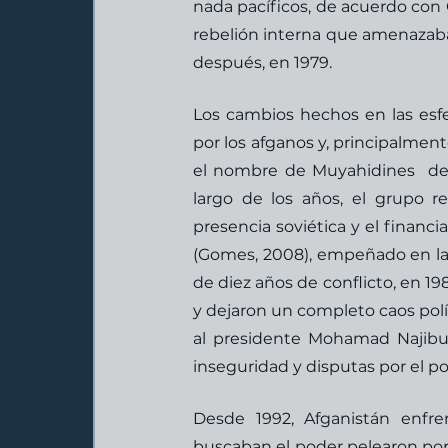
nada pacíficos, de acuerdo con 
rebelión interna que amenazaba 
después, en 1979. 
Los cambios hechos en las esf
por los afganos y, principalment
el nombre de Muyahidines  de
largo de los años, el grupo re
presencia soviética y el financi
(Gomes, 2008), empeñado en la m
de diez años de conflicto, en 1989
y dejaron un completo caos polít
al presidente Mohamad Najibul
inseguridad y disputas por el po
Desde 1992, Afganistán enfren
buscaban el poder pelearon por e