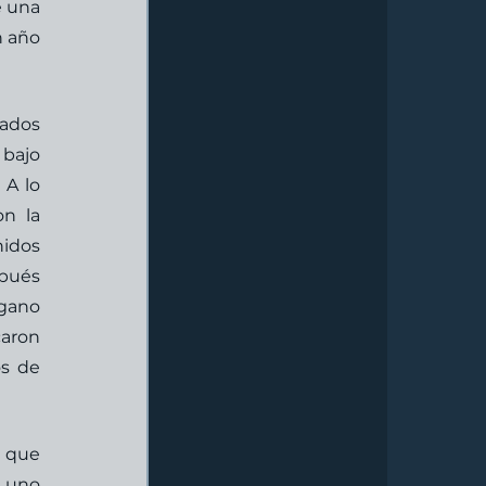
 una 
 año 
ados 
bajo 
 A lo 
n la 
idos 
pués 
gano 
aron 
s de 
 que 
 uno 