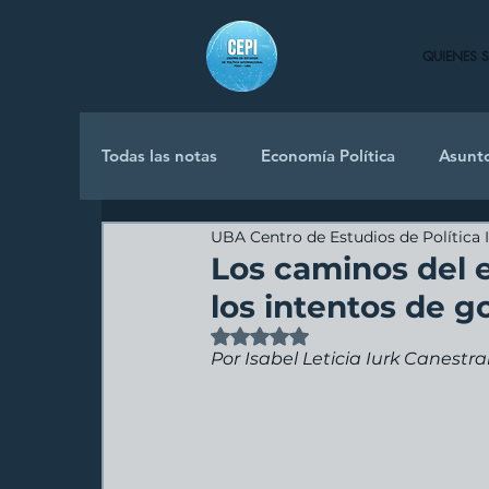
QUIENES 
Todas las notas
Economía Política
Asunt
UBA Centro de Estudios de Política 
Política Internacional
Los caminos del e
los intentos de g
Obtuvo NaN de 5 estrellas.
Por Isabel Leticia Iurk Canestra