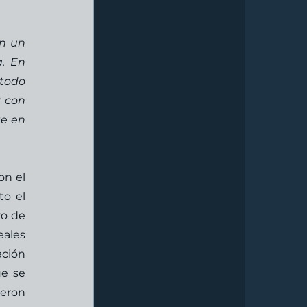
n un 
. En 
todo 
 con 
e en 
n el 
o el 
o de 
ales 
ción 
e se 
eron 