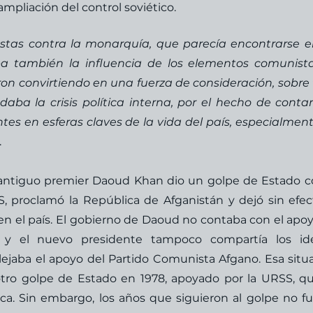
ampliación del control soviético.
testas contra la monarquía, que parecía encontrarse e
aba también la influencia de los elementos comunista
ron convirtiendo en una fuerza de consideración, sobre 
ba la crisis política interna, por el hecho de contar
es en esferas claves de la vida del país, especialment
 
l antiguo premier Daoud Khan dio un golpe de Estado co
, proclamó la República de Afganistán y dejó sin efect
n el país. El gobierno de Daoud no contaba con el apoy
s, y el nuevo presidente tampoco compartía los ide
lejaba el apoyo del Partido Comunista Afgano. Esa situa
ro golpe de Estado en 1978, apoyado por la URSS, qu
. Sin embargo, los años que siguieron al golpe no fu