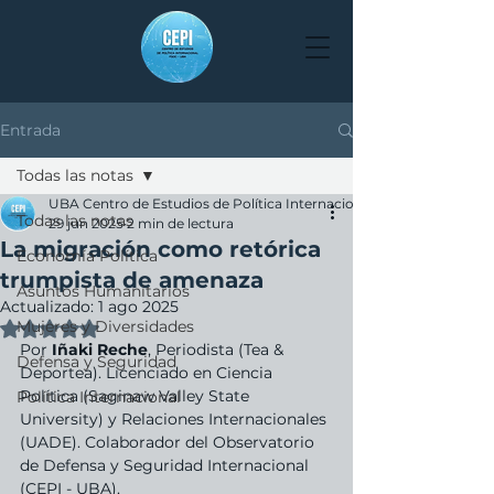
Entrada
Todas las notas
UBA Centro de Estudios de Política Internacional
Todas las notas
29 jun 2025
2 min de lectura
La migración como retórica
Economía Política
trumpista de amenaza
Asuntos Humanitarios
Actualizado:
1 ago 2025
Mujeres y Diversidades
Obtuvo NaN de 5 estrellas.
Por 
Iñaki Reche
, Periodista (Tea & 
Defensa y Seguridad
Deportea). Licenciado en Ciencia 
Política (Saginaw Valley State 
Política Internacional
University) y Relaciones Internacionales 
(UADE). Colaborador del Observatorio 
de Defensa y Seguridad Internacional 
(CEPI - UBA).