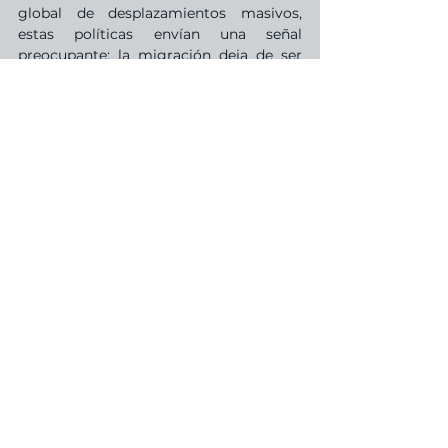
global de desplazamientos masivos, 
estas políticas envían una señal 
preocupante: la migración deja de ser 
vista como un derecho y se presenta 
como una amenaza.
Política Internacional
Defensa y Seguridad
Ver todo
Entradas recientes