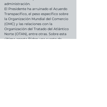
administración.
El Presidente ha arruinado el Acuerdo 
Transpacífico, el peso específico sobre 
la Organización Mundial del Comercio 
(OMC) y las relaciones con la 
Organización del Tratado del Atlántico 
Norte (OTAN), entre otras. Sobre esta 
última aporta Biden una suerte de 
paralelismo o herramienta del corazón 
mismo de la seguridad nacional de 
Estados Unidos y el baluarte del ideal 
democrático liberal.
La recta final
De momento el escenario político 
nacional va solapado al económico y la 
obviedad de una macro que hasta 
enero de este año era la carta fuerte de 
Trump pero que con la pandemia 
representó una contracción del 34% 
para el segundo trimestre y 