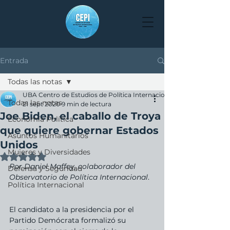
Entrada
Todas las notas
UBA Centro de Estudios de Política Internacional
Todas las notas
21 sept 2020
9 min de lectura
Joe Biden, el caballo de Troya
Economía Política
que quiere gobernar Estados
Asuntos Humanitarios
Unidos
Mujeres y Diversidades
Obtuvo NaN de 5 estrellas.
Por Daniel Maffey, colaborador del 
Defensa y Seguridad
Observatorio de Política Internacional
.
Política Internacional
El candidato a la presidencia por el 
Partido Demócrata formalizó su 