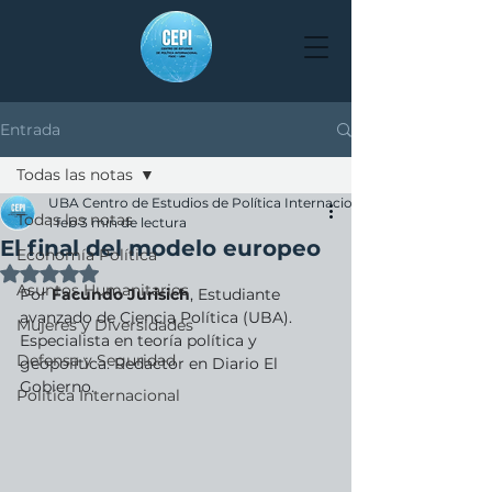
Entrada
Todas las notas
UBA Centro de Estudios de Política Internacional
Todas las notas
1 feb
3 min de lectura
El final del modelo europeo
Economía Política
Obtuvo NaN de 5 estrellas.
Asuntos Humanitarios
Por 
Facundo Jurisich
, Estudiante 
avanzado de Ciencia Política (UBA). 
Mujeres y Diversidades
Especialista en teoría política y 
Defensa y Seguridad
geopolítica. Redactor en Diario El 
Gobierno.
Política Internacional