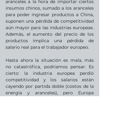
aranceles a la hora de importar ciertos 
insumos chinos, sumado a los aranceles 
para poder ingresar productos a China, 
suponen una pérdida de competitividad 
aún mayor para las industrias europeas. 
Además, el aumento del precio de los 
productos implica una pérdida de 
salario real para el trabajador europeo.
Hasta ahora la situación es mala, más 
no catastrófica, podríamos pensar. Es 
cierto: la industria europea perdió 
competitividad y los salarios están 
cayendo por partida doble (costos de la 
energía y aranceles), pero Europa 
todavía tiene la red de contención social 
más alta del mundo. Las pensiones, los 
seguros de desempleo, los subsidios, 
entre otras herramientas, podrían 
mitigar el impacto social de estas 
dificultades económicas. Sin embargo, 
recientemente Estados Unidos decidió 