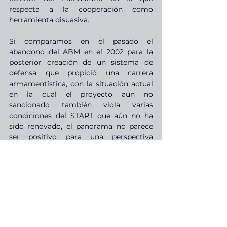
respecta a la cooperación como 
herramienta disuasiva.
Si comparamos en el pasado el 
abandono del ABM en el 2002 para la 
posterior creación de un sistema de 
defensa que propició una carrera 
armamentística, con la situación actual 
en la cual el proyecto aún no 
sancionado también viola varias 
condiciones del START que aún no ha 
sido renovado, el panorama no parece 
ser positivo para una perspectiva 
cooperativa.
Es valioso destacar que el SDI propuesto 
por Reagan en el contexto de la Guerra 
Fría derivó en la carrera 
armamentística, aún cuando el mismo 
no había sido presentado al Congreso 
para sanción, y se consideraba más una 
declaración que un plan ejecutivo. El 