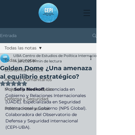
Entrada
Todas las notas
UBA Centro de Estudios de Política Internacional
Todas las notas
14 jul 2025
9 min de lectura
Golden Dome ¿Una amenaza
Economía Política
al equilibrio estratégico?
Asuntos Humanitarios
Obtuvo NaN de 5 estrellas.
Mujeres y Diversidades
Por 
Sofía Nedkoff
, Licenciada en 
Gobierno y Relaciones Internacionales 
Defensa y Seguridad
(UADE). Especializada en Seguridad 
Internacional y Gobierno (NPS Global). 
Política Internacional
Colaboradora del Observatorio de 
Defensa y Seguridad internacional 
(CEPI-UBA).