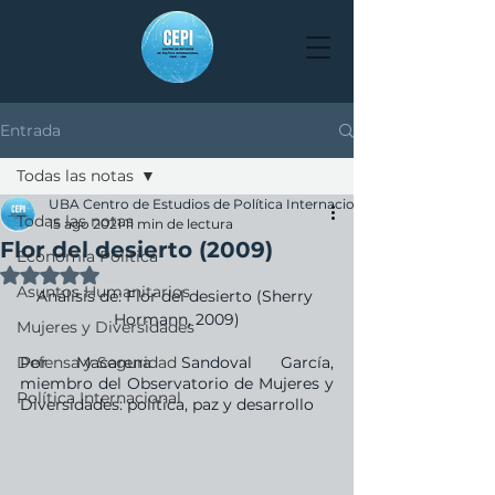
Entrada
Todas las notas
UBA Centro de Estudios de Política Internacional
Todas las notas
15 ago 2021
11 min de lectura
Flor del desierto (2009)
Economía Política
Obtuvo NaN de 5 estrellas.
Asuntos Humanitarios
Análisis de: Flor del desierto (Sherry 
Hormann, 2009)
Mujeres y Diversidades
Defensa y Seguridad
Por Macarena Sandoval García, 
miembro del Observatorio de Mujeres y 
Política Internacional
Diversidades: política, paz y desarrollo