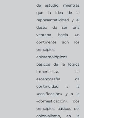
de estudio, mientras 
que la idea de la 
representatividad y el 
deseo de ser una 
ventana hacia un 
continente son los 
principios 
epistemológicos 
básicos de la lógica 
imperialista. La 
escenografía da 
continuidad a la 
«cosificación» y a la 
«domesticación», dos 
principios básicos del 
colonialismo, en la 