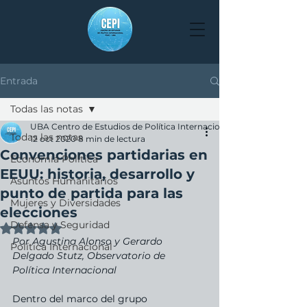
Entrada
Todas las notas
UBA Centro de Estudios de Política Internacional
Todas las notas
12 oct 2020
8 min de lectura
Convenciones partidarias en
Economía Política
EEUU: historia, desarrollo y
Asuntos Humanitarios
punto de partida para las
Mujeres y Diversidades
elecciones
Defensa y Seguridad
Obtuvo NaN de 5 estrellas.
Por Agustina Alonso y Gerardo 
Política Internacional
Delgado Stutz, Observatorio de 
Política Internacional
Dentro del marco del grupo 