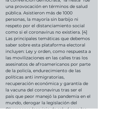
la convención demócrata, “la fiesta” fue 
una provocación en términos de salud 
pública. Asistieron más de 1000 
personas, la mayoría sin barbijo ni 
respeto por el distanciamiento social 
como si el coronavirus no existiera. [4]
Las principales temáticas que debemos 
saber sobre esta plataforma electoral 
incluyen: Ley y orden, como respuesta a 
las movilizaciones en las calles tras los 
asesinatos de afroamericanos por parte 
de la policía, endurecimiento de las 
políticas anti inmigratorias, 
recuperación económica y garantía de 
la vacuna del coronavirus tras ser el 
país que peor manejó la pandemia en el 
mundo, derogar la legislación del 
Obamacare (servicio de salud para las 
personas más vulnerables y con 
condiciones médicas preexistentes) y 
reemplazarlo por una política que 
favorezca al sistema de salud privado, 