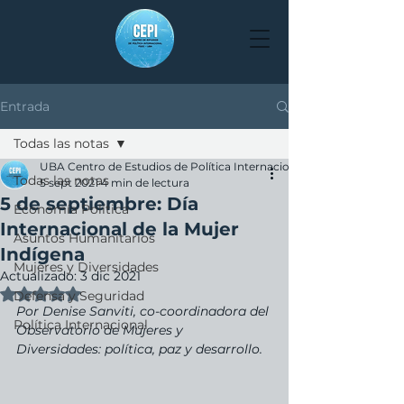
Entrada
Todas las notas
UBA Centro de Estudios de Política Internacional
Todas las notas
5 sept 2021
4 min de lectura
5 de septiembre: Día
Economía Política
Internacional de la Mujer
Asuntos Humanitarios
Indígena
Mujeres y Diversidades
Actualizado:
3 dic 2021
Obtuvo NaN de 5 estrellas.
Defensa y Seguridad
Por Denise Sanviti, co-coordinadora del 
Política Internacional
Observatorio de Mujeres y 
Diversidades: política, paz y desarrollo.