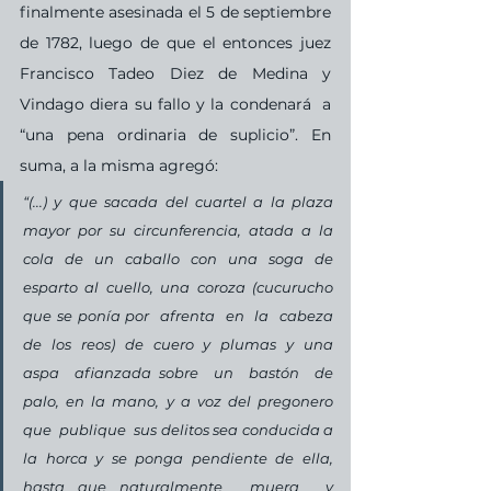
finalmente asesinada el 5 de septiembre 
de 1782, luego de que el entonces juez 
Francisco Tadeo Diez de Medina y 
Vindago diera su fallo y la condenará  a 
“una pena ordinaria de suplicio”. En 
suma, a la misma agregó: 
“(...) y que sacada del cuartel a la plaza 
mayor por su circunferencia, atada a la 
cola de un caballo con una soga de 
esparto al cuello, una coroza (cucurucho 
que se ponía por  afrenta  en  la  cabeza  
de  los  reos)  de  cuero  y  plumas  y  una  
aspa  afianzada sobre  un  bastón  de  
palo,  en  la  mano,  y  a  voz  del  pregonero  
que  publique  sus delitos sea conducida a 
la horca y se ponga pendiente de ella, 
hasta que naturalmente  muera  y  