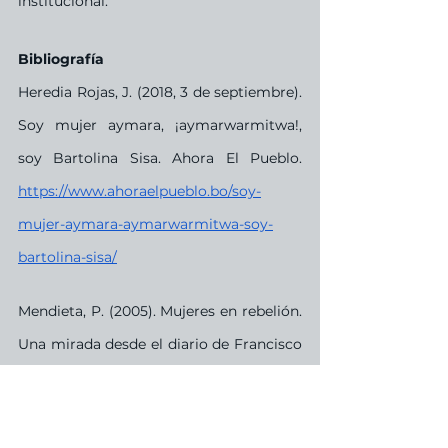
institucional.
Bibliografía
Heredia Rojas, J. (2018, 3 de septiembre). 
Soy mujer aymara, ¡aymarwarmitwa!, 
soy Bartolina Sisa. Ahora El Pueblo.  
https://www.ahoraelpueblo.bo/soy-
mujer-aymara-aymarwarmitwa-soy-
bartolina-sisa/
Mendieta, P. (2005). Mujeres en rebelión. 
Una mirada desde el diario de Francisco 
Tadeo Diez de Medina (1781). 
Investigaciones Sociales AÑO IX Nº 15. 
pp. 355-375. UNMSM, Lima.