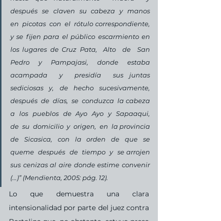
después  se  claven  su  cabeza  y  manos  
en  picotas  con  el  rótulo correspondiente, 
y se fijen para el público escarmiento en 
los lugares de Cruz Pata,  Alto  de  San  
Pedro  y  Pampajasi,  donde  estaba  
acampada  y  presidía  sus juntas  
sediciosas  y,  de  hecho  sucesivamente,  
después  de  días,  se  conduzca  la cabeza  
a  los  pueblos  de  Ayo  Ayo  y  Sapaaqui,  
de  su  domicilio  y  origen,  en  la provincia  
de  Sicasica,  con  la  orden  de  que  se  
queme  después  de  tiempo  y  se arrojen 
sus cenizas al aire donde estime convenir 
(...)” 
(Mendienta, 2005: pág. 12). 
Lo que demuestra una clara 
intensionalidad por parte del juez contra 