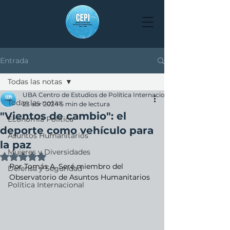
Entrada
Todas las notas
UBA Centro de Estudios de Política Internacional
Todas las notas
23 abr 2024
5 min de lectura
"Vientos de cambio": el
Economía Política
deporte como vehículo para
Asuntos Humanitarios
la paz
Mujeres y Diversidades
Obtuvo NaN de 5 estrellas.
Por Tomás A. Seré miembro del 
Defensa y Seguridad
Observatorio de Asuntos Humanitarios
Política Internacional