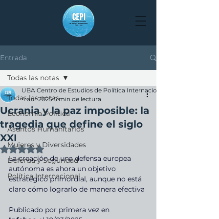
Entrada
Todas las notas
UBA Centro de Estudios de Política Internacional
Todas las notas
4 abr 2025
5 min de lectura
Ucrania y la paz imposible: la
Economía Política
tragedia que define el siglo
Asuntos Humanitarios
XXI
Mujeres y Diversidades
Obtuvo NaN de 5 estrellas.
La creación de una defensa europea 
Defensa y Seguridad
autónoma es ahora un objetivo 
Política Internacional
estratégico primordial, aunque no está 
claro cómo lograrlo de manera efectiva
Publicado por primera vez en