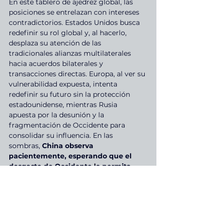
En este tablero de ajedrez global, las 
posiciones se entrelazan con intereses 
contradictorios. Estados Unidos busca 
redefinir su rol global y, al hacerlo, 
desplaza su atención de las 
tradicionales alianzas multilaterales 
hacia acuerdos bilaterales y 
transacciones directas. Europa, al ver su 
vulnerabilidad expuesta, intenta 
redefinir su futuro sin la protección 
estadounidense, mientras Rusia 
apuesta por la desunión y la 
fragmentación de Occidente para 
consolidar su influencia. En las 
sombras, 
China observa 
pacientemente, esperando que el 
desgaste de Occidente le permita 
consolidar su ascenso como la nueva 
superpotencia global, sin disparar un 
solo tiro
.
Ningún actor tiene las manos limpias, 