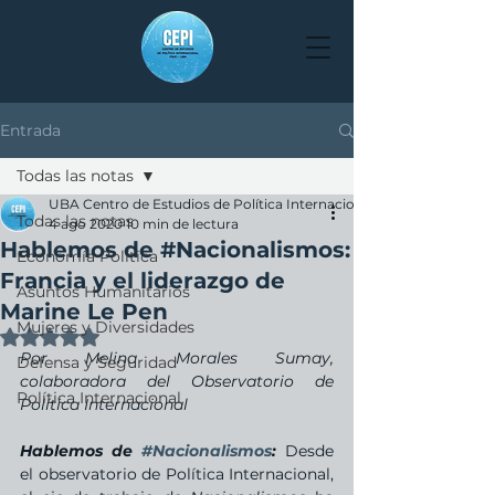
Entrada
Todas las notas
UBA Centro de Estudios de Política Internacional
Todas las notas
4 ago 2020
10 min de lectura
Hablemos de #Nacionalismos:
Economía Política
Francia y el liderazgo de
Asuntos Humanitarios
Marine Le Pen
Mujeres y Diversidades
Obtuvo NaN de 5 estrellas.
Por Melina Morales Sumay, 
Defensa y Seguridad
colaboradora del Observatorio de 
Política Internacional
Política Internacional
Hablemos de 
#Nacionalismos
: 
Desde 
el observatorio de Política Internacional, 