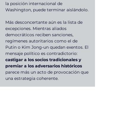
la posición internacional de 
Washington, puede terminar aislándolo.
Más desconcertante aún es la lista de 
excepciones. Mientras aliados 
democráticos reciben sanciones, 
regímenes autoritarios como el de 
Putin o Kim Jong-un quedan exentos. El 
mensaje político es contradictorio: 
castigar a los socios tradicionales y 
premiar a los adversarios históricos
parece más un acto de provocación que 
una estrategia coherente.
En el fondo, lo que está en juego no es 
solo el precio de los productos 
importados. Es una discusión sobre el 
lugar que Estados Unidos quiere ocupar 
en el mundo. Trump propone un 
repliegue: menos integración, menos 
interdependencia, más autosuficiencia. 