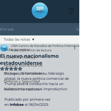
Entrada
Todas las notas
UBA Centro de Estudios de Política Internacional
Todas las notas
9 abr 2025
4 min de lectura
El nuevo nacionalismo
Economía Política
estadounidense
Asuntos Humanitarios
Obtuvo NaN de 5 estrellas.
Mujeres y Diversidades
En lugar de fortalecer su liderazgo 
global, la nueva política comercial de 
Defensa y Seguridad
Trump podría conducirlo hacia un 
aislamiento costoso e improductivo
Política Internacional
Publicado por primera vez 
en
Infobae
 el 06/04/2025