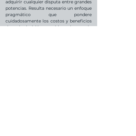
adquirir cualquier disputa entre grandes 
potencias. Resulta necesario un enfoque 
pragmático que pondere 
cuidadosamente los costos y beneficios 
de cada decisión, considerando no solo 
pasiones ideológicas momentáneas sino 
también proyecciones de mediano y 
largo plazo.
En este punto crítico, la Argentina 
necesita la constante lucidez de 
mantener abiertos todos los puentes. Si 
bien la cercanía personal del presidente 
con Donald Trump eventualmente 
podría (tal como ya lo ha hecho) 
propiciar ventajas tácticas, también 
comporta riesgos estratégicos 
considerables, principalmente en el 
vínculo con China, socio comercial 
fundamental. Aunque no es descartable 
la obtención de ciertos beneficios 
puntuales en el corto plazo, la 