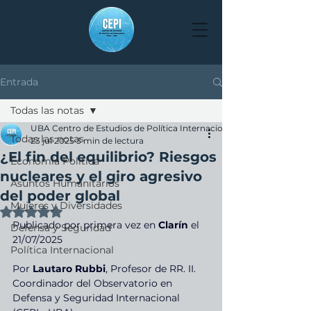
Entrada
Todas las notas
UBA Centro de Estudios de Política Internacional
Todas las notas
23 jul 2025
3 min de lectura
¿El fin del equilibrio? Riesgos
Economía Política
nucleares y el giro agresivo
Asuntos Humanitarios
del poder global
Mujeres y Diversidades
Obtuvo NaN de 5 estrellas.
Publicado por primera vez en 
Clarín
 el 
Defensa y Seguridad
21/07/2025
Política Internacional
Por 
Lautaro Rubbi
, Profesor de RR. II. 
Coordinador del Observatorio en 
Defensa y Seguridad Internacional 