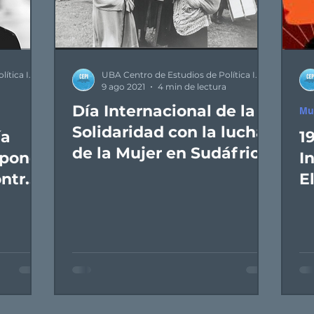
UBA Centro de Estudios de Política Internacional
UBA Centro de Estudios de Política Internacional
9 ago 2021
4 min de lectura
Día Internacional de la
Mu
Solidaridad con la lucha
ía
1
de la Mujer en Sudáfrica
 poner
I
y Namibia
ontra
E
V
C