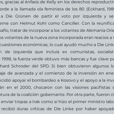
 gracias al énfasis de Kelly en los derechos reproductiv
rde a la llamada ola feminista de los 80 (Eckhard, 1989)
a Die Grünen de partir el voto por izquierda y ser
rne con Helmut Kohl como Canciller. Con la reunifica
ío, tratar de incorporar a los votantes de Alemania Orien
s votantes de la nueva zona incorporada eran reacios a v
s cuestiones económicas, lo cual ayudó mucho a Die Linke
n de izquierda que incluía ex comunistas, socialist
e 1998, la fuerza verde obtuvo más bancas y fue clave par
ard Schroder del SPD. Si bien obtuvieron algunos lo
laje de avanzada y el comienzo de la inversión en ener
idió apoyar el bombardeo a Kosovo y el apoyo a la inva
n en el 2000, chocaron con las visiones pacifistas d
ptura de la coalición gobernante. Por otra parte, fueron cl
viar tropas a Irak como sí hizo el primer ministro labor
 recibió duras críticas de Die Linke por haber apoyado