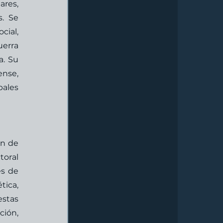
res, 
  Se 
ial, 
erra 
. Su 
nse, 
ales 
n de 
oral 
s de 
ica, 
stas 
ión, 