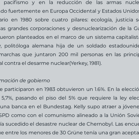
el pacifismo y en la reducción de las armas nuclea
do fuertemente en Europa Occidental y Estados Unidos.
o en 1980 sobre cuatro pilares: ecología, justicia soc
las grandes corporaciones y desnuclearización de la Gu
fueron planteados en el marco de un sistema capitalista
ly, politóloga alemana hija de un soldado estadounide
archas que juntaron 200 mil personas en las princip
 contra el desarme nuclear(Yerkey, 1981). 
rmación de gobierno
e participaron en 1983 obtuvieron un 1.6%. En la elecció
5,7%, pasando el piso del 5% que requiere la ley elect
una banca en el Bundestag. Kelly supo atraer a jóvene
 SPD como con el comunismo alineado a la Unión Soviét
a sucedido el desastre nuclear de Chernobyl. Las encue
entre los menores de 30 Grüne tenía una gran aceptac