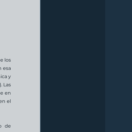
 los 
 esa 
ca y 
 Las 
e en 
n el 
 de 