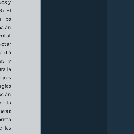
os y 
. El 
 los 
ción 
tal. 
otar 
 (La 
as y 
a la 
gros 
gías 
sión 
e la 
aves 
ista 
 las 