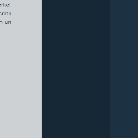
kel. 
rata 
n un 