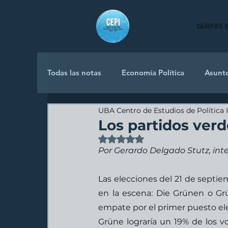
QUIENES 
Todas las notas
Economía Política
Asunt
UBA Centro de Estudios de Política 
Política Internacional
Los partidos ver
Obtuvo NaN de 5 estrellas.
Por Gerardo Delgado Stutz, inte
Las elecciones del 21 de septi
en la escena: Die Grünen o Grü
empate por el primer puesto ele
Grüne lograría un 19% de los v