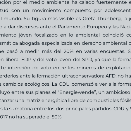
ación por el medio ambiente ha calado fuertemente e
entud con un movimiento compuesto por adolescente
l mundo. Su figura más visible es Greta Thunberg, la j
 a dar discursos ante el Parlamento Europeo y las Naci
miento jóven focalizado en lo ambiental coincidió co
rismática abogada especializada en derecho ambiental d
e pasó a medir más del 20% en varias encuestas. S
n liberal FDP y del voto joven del SPD, ya que la forma
rte intención de voto entre los mineros de explotació
erderlos ante la formación ultraconservadora AFD, no ha 
s cambios ecológicos. La CDU comenzó a ver a la forma
uyó entre sus planes el “Energiewende”, un ambicioso 
canzar una matriz energética libre de combustibles fósile
la sumatoria entre los dos principales partidos, CDU y S
017 no ha superado el 50%.  