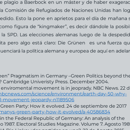
de plagio a Baerbock en un máster y de haber exagerad
n la Comisión de Refugiados de Naciones Unidas han log
dido. Esto la pone en aprietos para el día de mañana se
l como figura de “kingmaker”, es decir dándole la posibil
 la SPD. Las elecciones alemanas luego de la despedid
ta pero algo está claro: Die Grünen  es una fuerza qu
uenciará la política alemana y europea de aquí en adelan
reen” Pragmatism in Germany –Green Politics beyond the
? Cambridge Univeristy Press. December 2004. 
 enviromental movement is in jeoprady. NBC News. 22 d
.nbcnews.com/science/environment/earth-day-50-why-
al-movement-jeopardy-n1189506
Green Party: How it evolved. 24 de septiembre de 2017 
manys-green-party-how-it-evolved/a-40586834
 in the Federal Republic of Germany: An analysis of the 
to 1987. Electoral Studies Magazine. Volume 7. Agosto 198