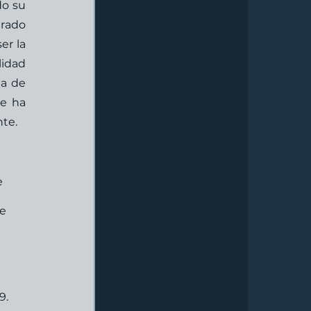
o su 
rado 
r la 
idad 
a de 
e ha 
te. 
 
e 
9. 