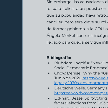
Sin embargo, las acusaciones 
rol para aplicar a un puesto e
que su popularidad haya retroce
canciller, pero será clave su ro
de formar gobierno a la CDU o
Ángela Merkel son una incógni
llegado para quedarse y que infl
Bibliografía:
Bluhdorn, Ingolfur. “New G
Social Democratic Embrace
Chow, Denise.  Why the 70s
Junio de 2020 
https://www
legacy-1970s-environment
Deutsche Welle. Germany’s 
https://www.dw.com/en/ger
Eckhard, Jesse. Split-voting
federal elections from 1953 