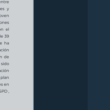
ntre 
s y 
oven 
ones 
n el 
e 39 
e ha 
ción 
n de 
sido 
ción 
plan 
s en 
PD , 