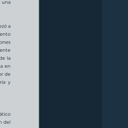
 una 
zó a 
ento 
ones 
ente 
e la 
a en 
r de 
ia y 
tico 
 del 