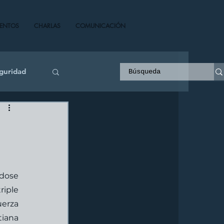
VENTOS
CHARLAS
COMUNICACIÓN
guridad
dose 
iple 
uerza 
iana 