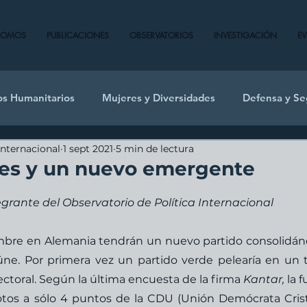
SOMOS
PUBLICACIONES
OBSERVATORIOS
INVESTIGACIÓN
E
os Humanitarios
Mujeres y Diversidades
Defensa y Se
Internacional
1 sept 2021
5 min de lectura
des y un nuevo emergente
grante del Observatorio de Política Internacional
embre en Alemania tendrán un nuevo partido consolidán
ne. Por primera vez un partido verde pelearía en un tr
ctoral. Según la última encuesta de la firma 
Kantar,
 la f
otos a sólo 4 puntos de la CDU (Unión Demócrata Crist