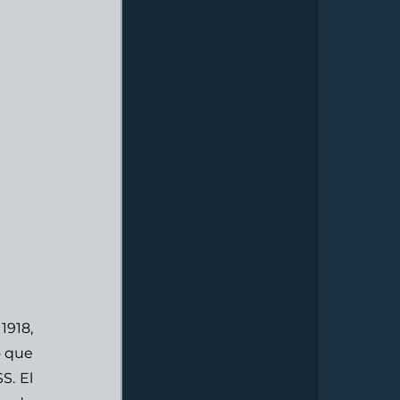
918, 
 que 
. El 