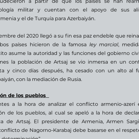
rudecieron a partir de que los países se han rear
ología militar y cuentan con el apoyo de sus alia
rmenia y el de Turquía para Azerbaiyán.  
embre del 2020 llegó a su fin esa paz endeble que reinab
bos países hicieron de la famosa 
ley marcial
, medid
ito asume la autoridad y las funciones del gobierno civil
s la población de Artsaj se vio inmersa en un confl
ta y cinco días después, ha cesado con un alto al f
iyán, con la mediación de Rusia.   
ón de los pueblos  
es a la hora de analizar el conflicto armenio-azerí e
n de los pueblos, al cual se apeló a la hora de declara
a de Artsaj. El presidente de Armenia, Armen Sargi
conflicto de Nagorno-Karabaj debe basarse en el respeto
e determinación”.  