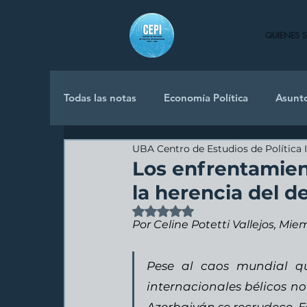
QUIENES 
Todas las notas
Economía Política
Asunt
UBA Centro de Estudios de Política 
Política Internacional
Los enfrentamien
la herencia del d
Obtuvo NaN de 5 estrellas.
Por Celine Potetti Vallejos, Mi
Pese al caos mundial que
internacionales bélicos no 