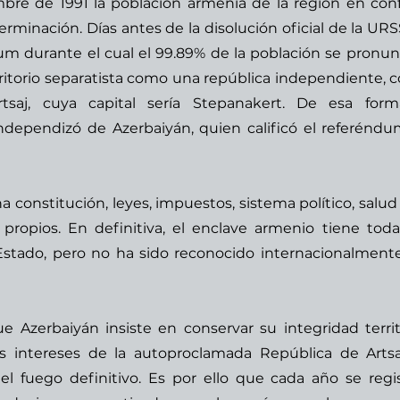
mbre de 1991 la población armenia de la región en confl
erminación. Días antes de la disolución oficial de la URSS
m durante el cual el 99.89% de la población se pronunc
ritorio separatista como una república independiente, co
aj, cuya capital sería Stepanakert. De esa forma,
ndependizó de Azerbaiyán, quien calificó el referéndu
 constitución, leyes, impuestos, sistema político, salud 
propios. En definitiva, el enclave armenio tiene todas
 Estado, pero no ha sido reconocido internacionalmente
e Azerbaiyán insiste en conservar su integridad territor
 intereses de la autoproclamada República de Artsaj
el fuego definitivo. Es por ello que cada año se regis