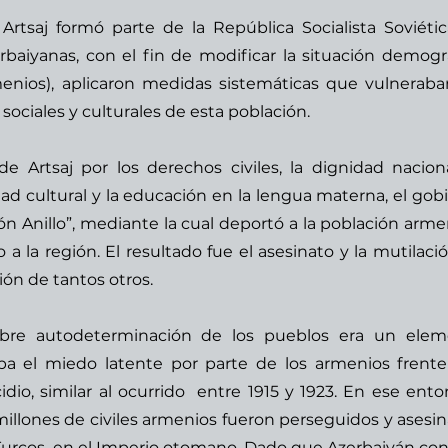
rtsaj formó parte de la República Socialista Soviétic
rbaiyanas, con el fin de modificar la situación demográ
nios), aplicaron medidas sistemáticas que vulneraban
sociales y culturales de esta población. 
 Artsaj por los derechos civiles, la dignidad nacional
ad cultural y la educación en la lengua materna, el gobi
n Anillo”, mediante la cual deportó a la población armen
 la región. El resultado fue el asesinato y la mutilació
ón de tantos otros. 
ibre autodeterminación de los pueblos era un elem
a el miedo latente por parte de los armenios frente 
io, similar al ocurrido  entre 1915 y 1923. En ese enton
llones de civiles 
armenios
 fueron perseguidos y asesin
Turcos
, en el 
Imperio otomano
. Dado que Azerbaiyán con