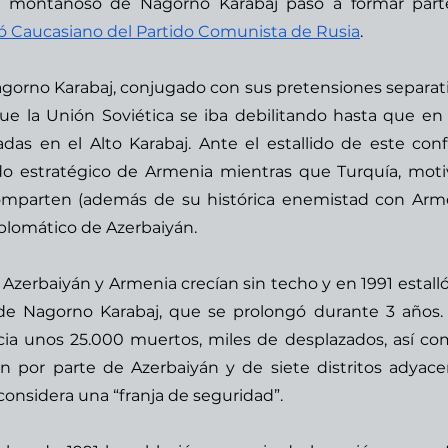
rio montañoso de Nagorno Karabaj pasó a formar part
ó Caucasiano del Partido Comunista de Rusia
.  
agorno Karabaj, conjugado con sus pretensiones separatis
e la Unión Soviética se iba debilitando hasta que en 
s en el Alto Karabaj. Ante el estallido de este confli
o estratégico de Armenia mientras que Turquía, moti
comparten (además de su histórica enemistad con Arme
iplomático de Azerbaiyán. 
Azerbaiyán y Armenia crecían sin techo y en 1991 estalló
 de Nagorno Karabaj, que se prolongó durante 3 años. 
ia unos 25.000 muertos, miles de desplazados, así com
n por parte de Azerbaiyán y de siete distritos adyacen
onsidera una “franja de seguridad”.