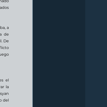
mado 
dos 
a, a 
a de 
. De 
icto 
uego 
s el 
r la 
syan 
 del 