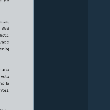
e de 
tas, 
1988 
cto, 
vado 
nia) 
 una 
Esta 
o la 
tes, 