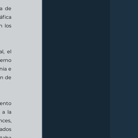
a de 
fica 
 los 
, el 
erno 
ia e 
n de 
ento 
a la 
ces, 
ados 
taba 