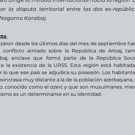
to dirige la mirada internacional hacia la región  d
 la disputa territorial entre las dos ex-repúblic
e Nagorno Karabaj. 
cto 
aron desde los últimos días del mes de septiembre hast
conflicto armado sobre la República de Artsaj, tam
j, enclave que formó parte de la República Social
e la existencia de la URSS. Esta región está habitada 
lo que ese país se adjudica su posesión. Los habitante
incrasia muy distante a la de la población azerbaiyana, 
co, conocido como el 
azerí,
 y que son musulmanes, mien
anismo es un determinante en su identidad.