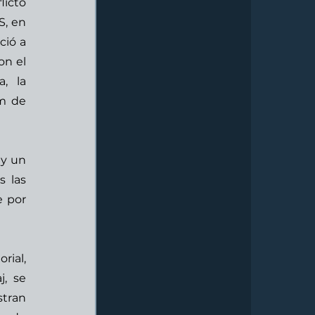
icto 
, en 
ió a 
n el 
 la 
m de 
y un 
 las 
 por 
ial, 
, se 
tran 