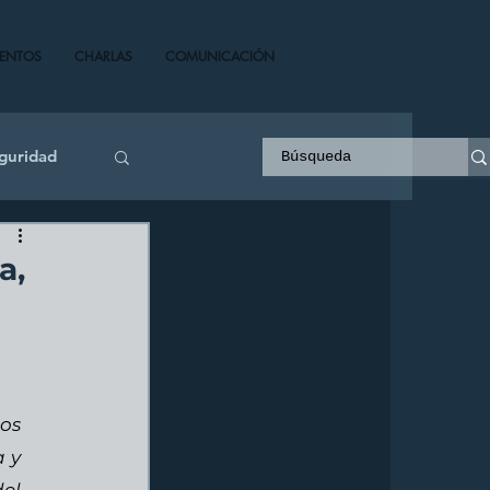
VENTOS
CHARLAS
COMUNICACIÓN
guridad
a,
s 
 y 