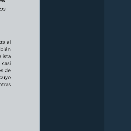
el 
as 
a el 
bién 
ista 
casi 
s de 
cuyo 
tras 