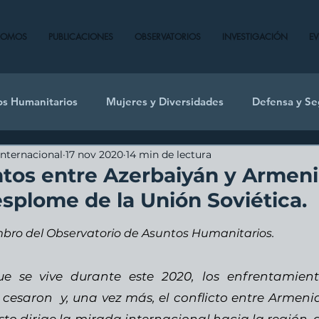
SOMOS
PUBLICACIONES
OBSERVATORIOS
INVESTIGACIÓN
E
os Humanitarios
Mujeres y Diversidades
Defensa y Se
Internacional
17 nov 2020
14 min de lectura
tos entre Azerbaiyán y Armeni
esplome de la Unión Soviética.
embro del Observatorio de Asuntos Humanitarios.
 se vive durante este 2020, los enfrentamiento
cesaron  y, una vez más, el conflicto entre Armenia