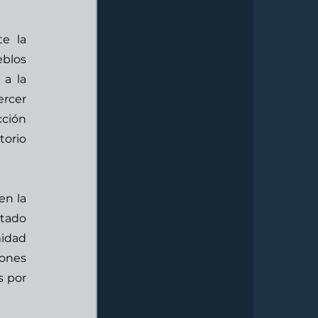
e la 
blos 
a la 
rcer 
ción 
orio 
n la 
tado 
idad 
ones 
 por 