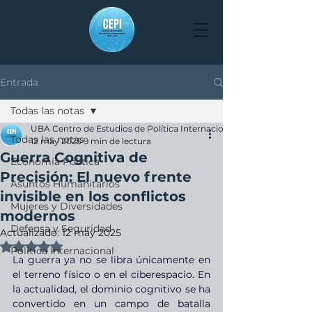
Entrada
Todas las notas
UBA Centro de Estudios de Política Internacional
Todas las notas
12 may 2025
9 min de lectura
Guerra Cognitiva de
Economía Política
Precisión: El nuevo frente
Asuntos Humanitarios
invisible en los conflictos
Mujeres y Diversidades
modernos
Defensa y Seguridad
Actualizado:
12 may 2025
Obtuvo NaN de 5 estrellas.
Política Internacional
La guerra ya no se libra únicamente en 
el terreno físico o en el ciberespacio. En 
la actualidad, el dominio cognitivo se ha 
convertido en un campo de batalla 