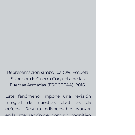
Representación simbólica CW. Escuela 
Superior de Guerra Conjunta de las 
Fuerzas Armadas (ESGCFFAA), 2016. 
Este fenómeno impone una revisión 
integral de nuestras doctrinas de 
defensa. Resulta indispensable avanzar 
en la integración del dominio cognitivo 
dentro del planeamiento operacional, 
generar capacidades específicas de 
monitoreo y contrainteligencia, y 