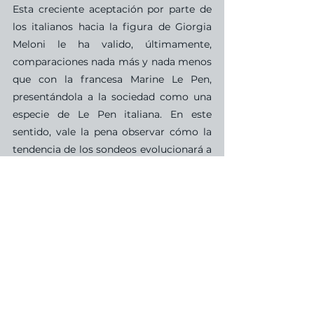
Esta creciente aceptación por parte de 
los italianos hacia la figura de Giorgia 
Meloni le ha valido, últimamente, 
comparaciones nada más y nada menos 
que con la francesa Marine Le Pen, 
presentándola a la sociedad como una 
especie de Le Pen italiana. En este 
sentido, vale la pena observar cómo la 
tendencia de los sondeos evolucionará a 
futuro para la enérgica política romana. 
Por el momento vemos que la Lega de 
Salvini enfrenta un leve retroceso en sus 
márgenes de popularidad, y Fratelli 
D’Italia se consolida cada vez más como 
una genuina opción de derecha 
nacionalista y conservadora, sin la vieja 
impronta regionalista que caracterizó al 
partido de Salvini durante los años de 