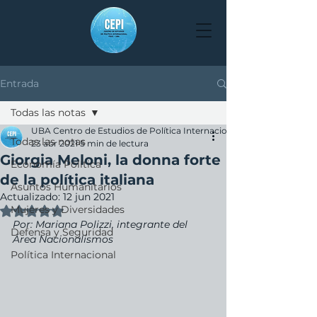
Entrada
Todas las notas
UBA Centro de Estudios de Política Internacional
Todas las notas
23 abr 2021
5 min de lectura
Giorgia Meloni, la donna forte
Economía Política
de la política italiana
Asuntos Humanitarios
Actualizado:
12 jun 2021
Mujeres y Diversidades
Obtuvo NaN de 5 estrellas.
Por: Mariana Polizzi, integrante del 
Defensa y Seguridad
Área Nacionalismos
Política Internacional