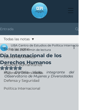
Entrada
Todas las notas
UBA Centro de Estudios de Política Internacional
Todas las notas
10 dic 2021
4 min de lectura
Día Internacional de los
Economía Política
Derechos Humanos
Asuntos Humanitarios
Obtuvo NaN de 5 estrellas.
Por Daniela Viola, integrante del 
Mujeres y Diversidades
Observatorio de Mujeres y Diversidades
Defensa y Seguridad
Política Internacional