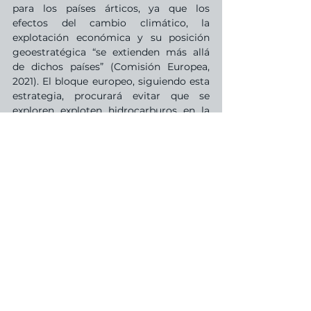
para los países árticos, ya que los 
efectos del cambio climático, la 
explotación económica y su posición 
geoestratégica “se extienden más allá 
de dichos países” (Comisión Europea, 
2021). El bloque europeo, siguiendo esta 
estrategia, procurará evitar que se 
exploren exploten hidrocarburos en la 
región (en línea con su política de 
transición energética), a la vez que 
buscará intensificar su lazo económico 
con ésta, con el fin de asegurarse 
acceso a las abundantes tierras raras 
(conjunto de minerales de gran 
importancia en las tecnologías 
actuales), ya que las reservas 
ambientales europeas no se extienden a 
la minería en la región.
En este sentido, es notable el anuncio en 
la nueva estrategia que se abrirá una 