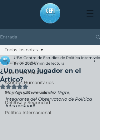
Entrada
Todas las notas
UBA Centro de Estudios de Política Internacional
Todas las notas
5 nov 2021
6 min de lectura
¿Un nuevo jugador en el
Economía Política
Ártico?
Asuntos Humanitarios
Obtuvo NaN de 5 estrellas.
Mujeres y Diversidades
Por Agustín Fernández Righi, 
integrante del Observatorio de Política 
Defensa y Seguridad
Internacional
Política Internacional