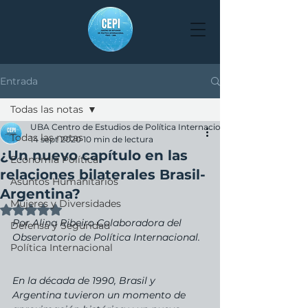
Entrada
Todas las notas
UBA Centro de Estudios de Política Internacional
Todas las notas
14 sept 2020
10 min de lectura
¿Un nuevo capítulo en las
Economía Política
relaciones bilaterales Brasil-
Asuntos Humanitarios
Argentina?
Mujeres y Diversidades
Obtuvo NaN de 5 estrellas.
Por Alina Ribeiro Colaboradora del 
Defensa y Seguridad
Observatorio de Política Internacional.
Política Internacional
En la década de 1990, Brasil y 
Argentina tuvieron un momento de 