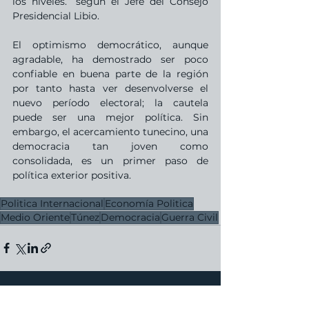
los niveles.” según el Jefe del Consejo 
Presidencial Libio.
El optimismo democrático, aunque 
agradable, ha demostrado ser poco 
confiable en buena parte de la región 
por tanto hasta ver desenvolverse el 
nuevo período electoral; la cautela 
puede ser una mejor política. Sin 
embargo, el acercamiento tunecino, una 
democracia tan joven como 
consolidada, es un primer paso de 
política exterior positiva.
Politica Internacional
Economía Politica
Medio Oriente
Túnez
Democracia
Guerra Civil
Ver todo
Entradas recientes