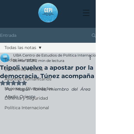
Entrada
Todas las notas
UBA Centro de Estudios de Política Internacional
Todas las notas
26 mar 2021
2 min de lectura
Tripoli vuelve a apostar por la
Economía Política
democracia, Túnez acompaña
Asuntos Humanitarios
Obtuvo NaN de 5 estrellas.
Mujeres y Diversidades
Por Magalí Torres, miembro del Área 
Medio Oriente
Defensa y Seguridad
Política Internacional