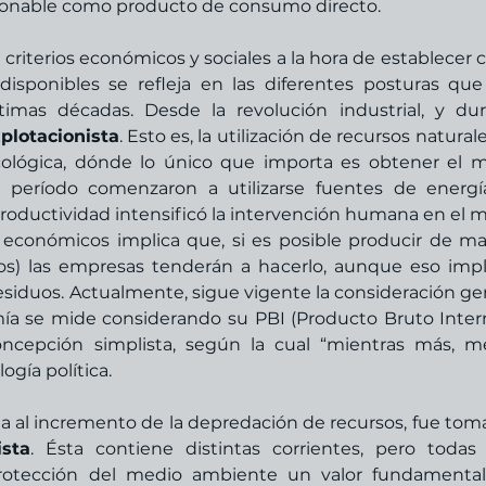
zonable como producto de consumo directo. 
 criterios económicos y sociales a la hora de establecer 
disponibles se refleja en las diferentes posturas que
imas décadas. Desde la revolución industrial, y dur
plotacionista
. Esto es, la utilización de recursos naturale
ológica, dónde lo único que importa es obtener el m
 período comenzaron a utilizarse fuentes de energí
roductividad intensificó la intervención humana en el m
os económicos implica que, si es posible producir de ma
s) las empresas tenderán a hacerlo, aunque eso impl
iduos. Actualmente, sigue vigente la consideración gen
ía se mide considerando su PBI (Producto Bruto Intern
oncepción simplista, según la cual “mientras más, mej
gía política. 
 al incremento de la depredación de recursos, fue tom
ista
. Ésta contiene distintas corrientes, pero todas e
protección del medio ambiente un valor fundamental.