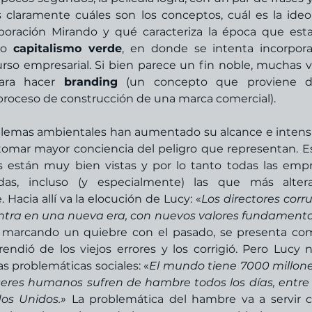
claramente cuáles son los conceptos, cuál es la ideol
poración Mirando y qué caracteriza la época que est
 o 
capitalismo verde
, en donde se intenta incorporar
so empresarial. Si bien parece un fin noble, muchas v
ara hacer 
branding
 (un concepto que proviene de
proceso de construcción de una marca comercial). 
oblemas ambientales han aumentado su alcance e intensi
 tomar mayor conciencia del peligro que representan. Es
as están muy bien vistas y por lo tanto todas las empr
adas, incluso (y especialmente) las que más alter
acia allí va la elocución de Lucy: «
Los directores corru
ntra en una nueva era, con nuevos valores fundamenta
 marcando un quiebre con el pasado, se presenta com
ndió de los viejos errores y los corrigió. Pero Lucy n
as problemáticas sociales: «
El mundo tiene 7000 millone
seres humanos sufren de hambre todos los días, entre e
dos Unidos.»
 La problemática del hambre va a servir 