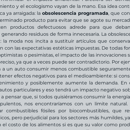
imiento y el ecologismo vayan de la mano. Esa idea contr
 ya arraigada: la 
obsolescencia programada
, que cons
eterminado producto para evitar que se agote su mercado
cen productos defectuosos adrede para que deban 
 generando residuos de forma innecesaria. La obsolesce
 la moda nos incita a sustituir artículos que conserva
n con las expectativas estéticas impuestas. De todas for
ptimistas o pesimistas, el impacto de las innovaciones s
preciso, ya que a veces puede ser contradictorio. Por ejem
a a un auto consumir menos combustible seguramente
tener efectos negativos para el medioambiente: si con
enimiento y posiblemente aumente la demanda. En o
autos particulares y eso tendrá un impacto negativo sobr
a pensar que, si todos quisiéramos consumir la energía
ulentos, nos encontraríamos con un límite natural. 
 combustibles fósiles por biocombustibles, que resu
cos, pero perjudicial para los sectores más humildes, ya
l costo de los alimentos si es que su valor como prod