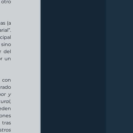
otro 
s (a 
al”. 
ipal 
sino 
 del 
r un 
 con 
rado 
or y 
ral, 
eden 
ones 
 tras 
tros 