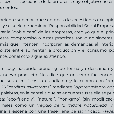
alezca las acciones de la empresa, cuyo objetivo no es 
s cerdos. 
riente superior, que sobrepasa las cuestiones ecológica
es) y se suele denominar “Responsabilidad Social Empresari
rar la “doble cara” de las empresas, creo yo que el princ
este compromiso o estas prácticas son o no sinceras, 
 más que intenten incorporar las demandas al interior
 existe entre aumentar la producción y el consumo, po
e, por el otro, sigue existiendo. 
on Lucy haciendo branding de forma ya descarada y
su nuevo producto. Nos dice que un cerdo fue encont
ue sus científicos lo estudiaron y lo criaron con “
am
 26 “
cerditos milagrosos
” mediante “
apareamiento natu
s palabras, en la pantalla que se encuentra tras ella se pu
a: “eco-friendly”, “natural”, “non-gmo” (sin modificaci
animales como un “
regalo de la madre naturaleza
” y,
na la escena con una frase llena de significado: 
«Nues