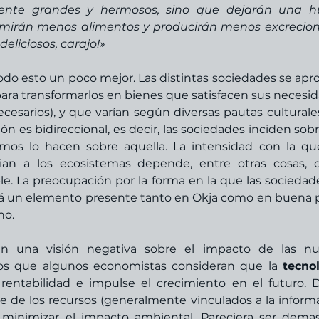
ente grandes y hermosos, sino que dejarán una hue
mirán menos alimentos y producirán menos excrecione
eliciosos, carajo!» 
o esto un poco mejor. Las distintas sociedades se apro
ara transformarlos en bienes que satisfacen sus necesid
cesarios), y que varían según diversas pautas culturales
n es bidireccional, es decir, las sociedades inciden sobre
timos lo hacen sobre aquella. La intensidad con la que
ian a los ecosistemas depende, entre otras cosas, d
e. La preocupación por la forma en la que las sociedade
erá un elemento presente tanto en Okja como en buena p
ho. 
n una visión negativa sobre el impacto de las nue
ños que algunos economistas consideran que la 
tecnol
entabilidad e impulse el crecimiento en el futuro. D
e de los recursos (generalmente vinculados a la informát
minimizar el impacto ambiental. Pareciera ser demas