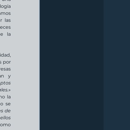
ogía 
amos 
 las 
eces 
 la 
dad, 
 por 
esas 
an y 
ptos 
les.
» 
o la 
o se 
s de 
llos 
como 