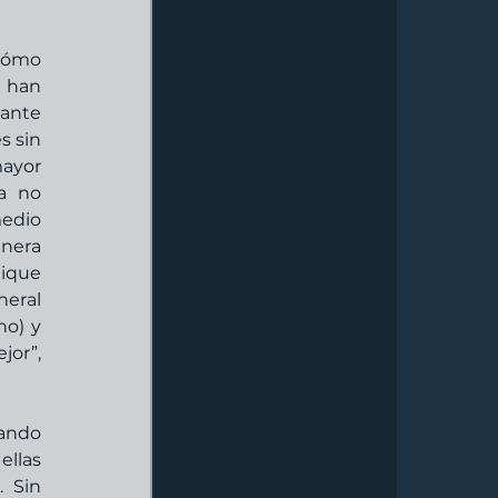
cómo 
 han 
ante 
s sin 
ayor 
a no 
edio 
nera 
ique 
eral 
o) y 
or”, 
ando 
llas 
 Sin 