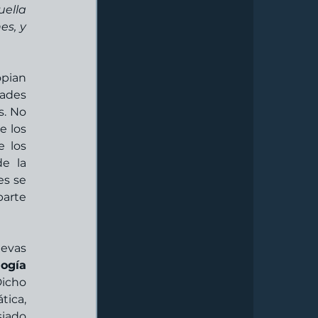
lla 
s, y 
pian 
ades 
. No 
 los 
 los 
e la 
s se 
arte 
vas 
ogía 
icho 
ica, 
iado 