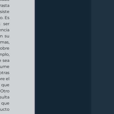
asta 
iste 
. Es 
ser 
ncia 
n su 
mas, 
obre 
plo, 
 sea 
sume 
tras 
e el 
 que 
Otro 
lta  
 que 
ucto 