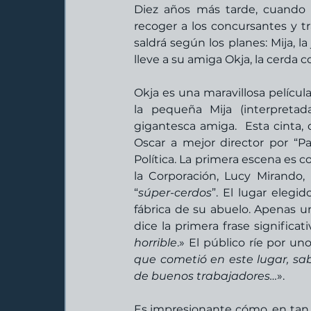
Diez años más tarde, cuando 
recoger a los concursantes y tr
saldrá según los planes: Mija, l
lleve a su amiga Okja, la cerda c
Okja es una maravillosa películ
la pequeña Mija (interpretad
gigantesca amiga.  Esta cinta, d
Oscar a mejor director por “Pa
Política. La primera escena es 
la Corporación, Lucy Mirando,
“
súper-cerdos
”. El lugar elegi
fábrica de su abuelo. Apenas 
dice la primera frase significati
horrible
.» El público ríe por u
que cometió en este lugar, s
de buenos trabajadores…
». 
Es impresionante cómo, en tan p