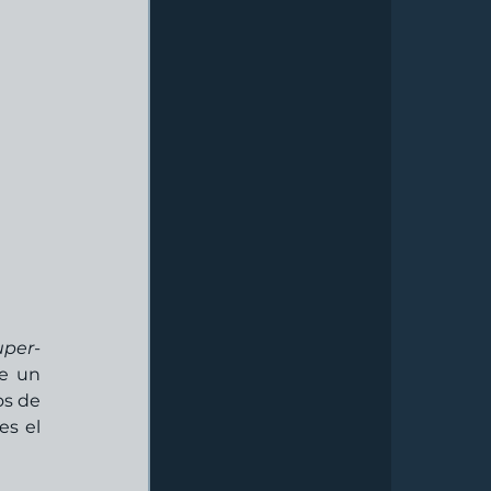
uper-
e un 
s de 
s el 