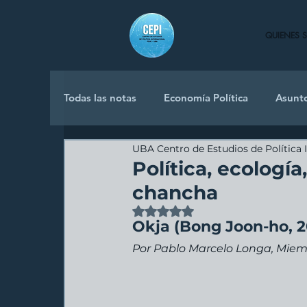
QUIENES 
Todas las notas
Economía Política
Asunt
UBA Centro de Estudios de Política 
Política Internacional
Política, ecologí
chancha
Obtuvo NaN de 5 estrellas.
Okja (Bong Joon-ho, 2
Por Pablo Marcelo Longa, Miemb