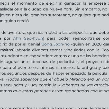
llega el momento de elegir al ganador, la empresa 
asladarlos a la ciudad de Nueva York. Sin embargo, no 
a joven nieta del granjero surcoreano, no quiere que nadi
on quien creció.  
a de aventura, que nos muestra las peripecias que debe v
a por 
Ahn Seo-hyun
) para poder reencontrarse co
irigida por el genial 
Bong Joon-ho
 -quien en 2020 gan
rásitos”-,aborda diversos temas vinculados con la Ecol
contundente en ese sentido: vemos a una de las heredera
 inaugurar ante decenas de periodistas el proyecto de
do para el evento es, ni más ni menos, la antigua y oxi
unos segundos después de haber empezado la película 
va: «
Todos sabemos que el abuelo Mirando era un ho
nos segundos y Lucy continúa: «
Sabemos de las atrocid
abemos que estas paredes están manchadas con la sa
ocos segundos, la película logra, con un par de frases y