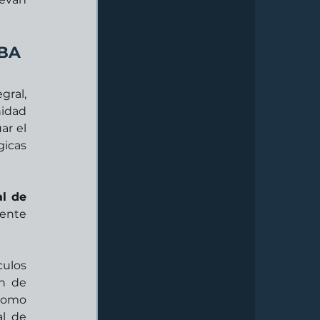
UBA
al, 
idad 
r el 
icas 
l de 
ente 
ulos 
n de 
como 
l de 