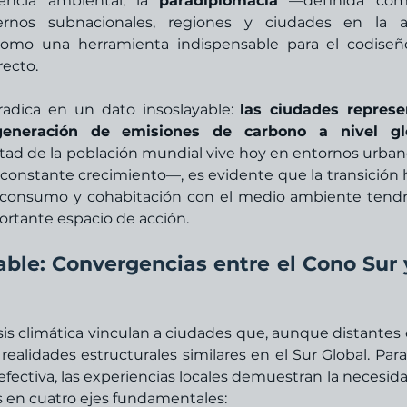
ncia ambiental, la 
paradiplomacia
 —definida como
iernos subnacionales, regiones y ciudades en la a
omo una herramienta indispensable para el codiseñ
recto.
adica en un dato insoslayable: 
las ciudades represe
eneración de emisiones de carbono a nivel gl
tad de la población mundial vive hoy en entornos urba
onstante crecimiento—, es evidente que la transición h
consumo y cohabitación con el medio ambiente tendr
portante espacio de acción.
ble: Convergencias entre el Cono Sur y
sis climática vinculan a ciudades que, aunque distantes e
ealidades estructurales similares en el Sur Global. Para
efectiva, las experiencias locales demuestran la necesida
s en cuatro ejes fundamentales: