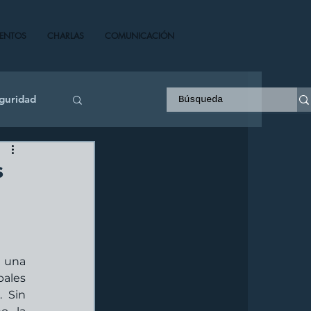
VENTOS
CHARLAS
COMUNICACIÓN
guridad
s
 una 
ales 
 Sin 