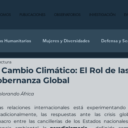
SOMOS
PUBLICACIONES
OBSERVATORIOS
INVESTIGACIÓN
E
os Humanitarios
Mujeres y Diversidades
Defensa y Se
ectura
Cambio Climático: El Rol de la
obernanza Global
xplorando África
as relaciones internacionales está experimentando
Tradicionalmente, las respuestas ante las crisis glob
ro entre las cancillerías de los Estados nacionales.