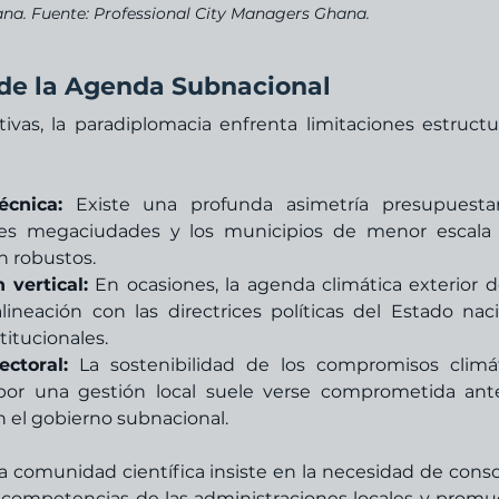
ana. Fuente: Professional City Managers Ghana.
 de la Agenda Subnacional
vas, la paradiplomacia enfrenta limitaciones estructur
cnica:
 Existe una profunda asimetría presupuestar
des megaciudades y los municipios de menor escala 
n robustos.
 vertical:
 En ocasiones, la agenda climática exterior d
ineación con las directrices políticas del Estado nacio
itucionales.
ectoral:
 La sostenibilidad de los compromisos climát
por una gestión local suele verse comprometida ante
n el gobierno subnacional.
a comunidad científica insiste en la necesidad de consol
 competencias de las administraciones locales y promu