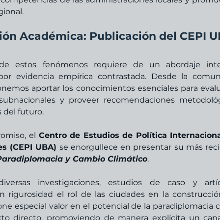
gional.
ación Académica: Publicación del CEPI 
e estos fenómenos requiere de un abordaje integr
 por evidencia empírica contrastada. Desde la comun
nemos aportar los conocimientos esenciales para evalua
 subnacionales y proveer recomendaciones metodológ
s del futuro.
miso, el 
Centro de Estudios de Política Internaciona
es (CEPI UBA)
 se enorgullece en presentar su más reci
Paradiplomacia y Cambio Climático
.
iversas investigaciones, estudios de caso y artíc
n rigurosidad el rol de las ciudades en la construcció
pone especial valor en el potencial de la paradiplomacia 
to directo, promoviendo de manera explícita un cana