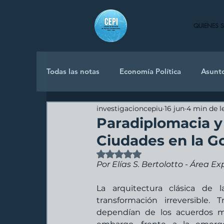
QUIENES 
Todas las notas
Economía Política
Asunt
investigacioncepiu
16 jun
4 min de l
Política Internacional
Paradiplomacia y 
Ciudades en la G
Obtuvo NaN de 5 estrellas.
Por Elías S. Bertolotto - Área E
La arquitectura clásica de l
transformación irreversible. 
dependían de los acuerdos mac