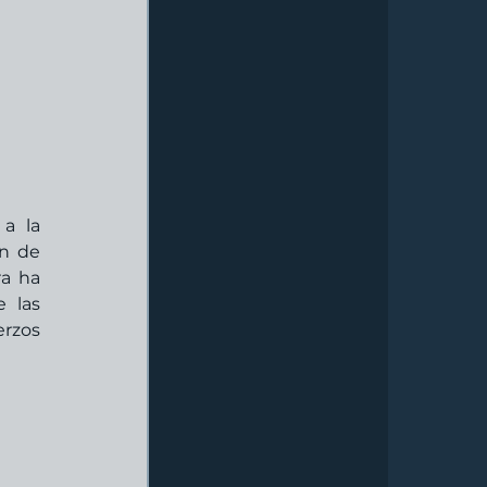
a la 
n de 
a ha 
 las 
zos 