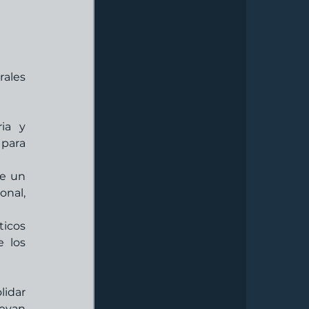
ales 
ia y 
para 
e un 
nal, 
icos 
 los 
idar 
evan 