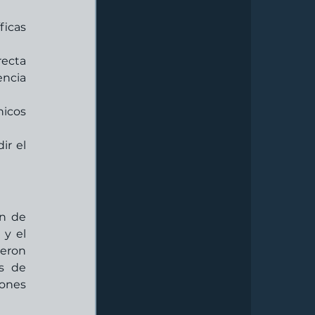
icas 
ecta 
ncia 
icos 
r el 
n de 
y el 
eron 
 de 
ones 