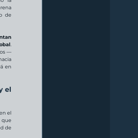
 la 
rena 
o de 
ntan 
obal
. 
nos —
acia 
á en 
 el 
n el 
 que 
d de 