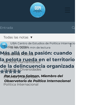
Entrada
Todas las notas
UBA Centro de Estudios de Política Internacional
Todas las notas
10 nov 2025
4 min de lectura
Más allá de la pasión: cuando
Economía Política
la pelota rueda en el territorio
Asuntos Humanitarios
de la delincuencia organizada
Mujeres y Diversidades
Obtuvo NaN de 5 estrellas.
Por Lautaro Salmon, Miembro del 
Defensa y Seguridad
Observatorio de Política Internacional
Política Internacional