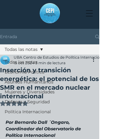
Entrada
Todas las notas
UBA Centro de Estudios de Política Internacional
Todas las notas
15 oct 2024
3 min de lectura
Inserción y transición
Economía Política
energética: el potencial de los
Asuntos Humanitarios
SMR en el mercado nuclear
Mujeres y Diversidades
internacional
Defensa y Seguridad
Obtuvo NaN de 5 estrellas.
Política Internacional
Por Bernardo Dall ´Ongaro, 
Coordinador del Observatorio de 
Política Internacional