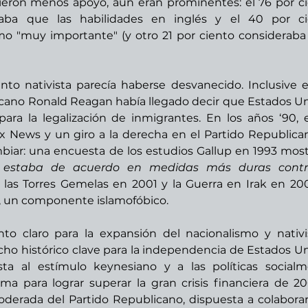
ieron menos apoyo, aún eran prominentes: el 76 por ci
aba que las habilidades en inglés y el 40 por cie
mo "muy importante" (y otro 21 por ciento consideraba l
nto nativista parecía haberse desvanecido. Inclusive e
cano Ronald Reagan había llegado decir que Estados Un
ara la legalización de inmigrantes. En los años ‘90, e
ox News y un giro a la derecha en el Partido Republicano
iar: una encuesta de los estudios Gallup en 1993 most
n estaba de acuerdo en medidas más duras contra
 las Torres Gemelas en 2001 y la Guerra en Irak en 2003
, un componente islamofóbico.  
o claro para la expansión del nacionalismo y nativi
echo histórico clave para la independencia de Estados Un
ta al estímulo keynesiano y a las políticas socialm
ma para lograr superar la gran crisis financiera de 20
derada del Partido Republicano, dispuesta a colaborar