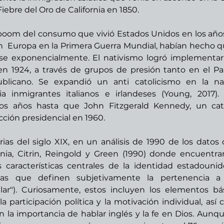
ebre del Oro de California en 1850. 
boom del consumo que vivió Estados Unidos en los años 
en  Europa en la Primera Guerra Mundial, habían hecho qu
se exponencialmente. El nativismo logró implementar
n 1924, a través de grupos de presión tanto en el Par
icano. Se expandió un anti catolicismo en la naci
a inmigrantes italianos e irlandeses (Young, 2017). 
ios años hasta que John Fitzgerald Kennedy, un cató
cción presidencial en 1960. 
rias del siglo XIX, en un análisis de 1990 de los datos d
ia, Citrin, Reingold y Green (1990) donde encuentra
características centrales de la identidad estadounid
ticas que definen subjetivamente la pertenencia a
lar"). Curiosamente, estos incluyen los elementos bás
, la participación política y la motivación individual, así 
 la importancia de hablar inglés y la fe en Dios. Aunque