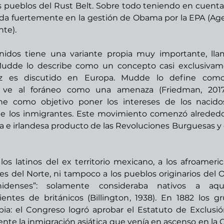
 pueblos del Rust Belt. Sobre todo teniendo en cuenta
ada fuertemente en la gestión de Obama por la EPA (Age
te). 
 Mudde lo describe como un concepto casi exclusivam
ez es discutido en Europa. Mudde lo define como
 ve al foráneo como una amenaza (Friedman, 2017).
ne como objetivo poner los intereses de los nacido
de los inmigrantes. Este movimiento comenzó alrededo
 e irlandesa producto de las Revoluciones Burguesas y d
os latinos del ex territorio mexicano, a los afroameric
bres del Norte, ni tampoco a los pueblos originarios del O
denses”: solamente consideraba nativos a aquel
ntes de británicos (Billington, 1938). En 1882 los gr
pia: el Congreso logró aprobar el Estatuto de Exclusió
te la inmigración asiática que venía en ascenso en la C