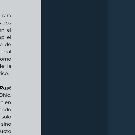
rara 
 dos 
n el 
, el 
e de 
oral 
como 
 la 
co. 
Rust 
hio. 
n en 
ando 
solo 
sino 
ucto 