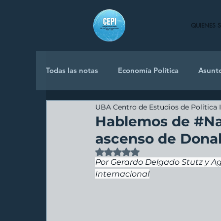
QUIENES 
Todas las notas
Economía Política
Asunt
UBA Centro de Estudios de Política 
Política Internacional
Hablemos de #Nac
ascenso de Dona
Obtuvo NaN de 5 estrellas.
Por Gerardo Delgado Stutz y Ag
Internacional