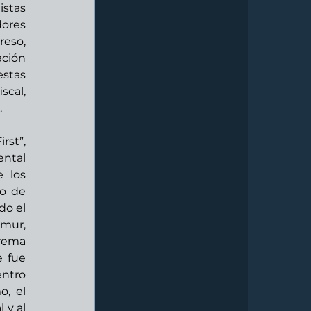
stas 
ores 
eso, 
ción 
tas 
cal, 
 
st”, 
ntal 
 los 
o de 
o el 
mur, 
rema 
 fue 
ntro 
, el 
y al 