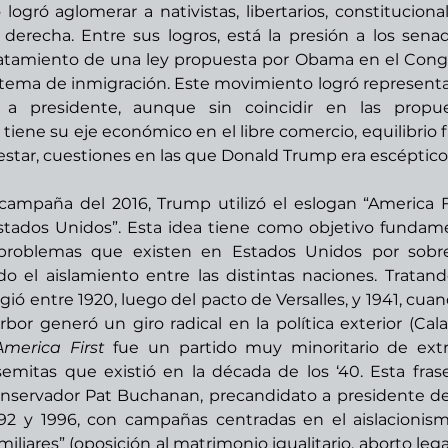
gró aglomerar a nativistas, libertarios, constitucionali
derecha. Entre sus logros, está la presión a los senad
ratamiento de una ley propuesta por Obama en el Congr
istema de inmigración. Este movimiento logró representa
 presidente, aunque sin coincidir en las propues
iene su eje económico en el libre comercio, equilibrio fis
estar, cuestiones en las que Donald Trump era escéptico.
campaña del 2016, Trump utilizó el eslogan “America Fir
stados Unidos”. Esta idea tiene como objetivo fundame
s problemas que existen en Estados Unidos por sobre
 el aislamiento entre las distintas naciones. Tratand
rigió entre 1920, luego del pacto de Versalles, y 1941, cuand
r generó un giro radical en la política exterior (Cala
America First
 fue un partido muy minoritario de ext
emitas que existió en la década de los ‘40. Esta frase
conservador Pat Buchanan, precandidato a presidente de
92 y 1996, con campañas centradas en el aislacionismo
iliares” (oposición al matrimonio igualitario, aborto legal 