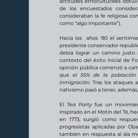
actitudes etnoculturales obtuv
de los encuestados consider
consideraban la fe religiosa co
como "algo importante”). 
Hacia los  años ‘80 el sentimie
presidente conservador republi
debía lograr un camino justo p
contexto del éxito inicial de F
opinión pública comenzó a camb
que 
el 55% de la població
inmigración.
 Tras los ataques a
nativismo pasó a tener, además
El 
Tea Party
 fue un movimient
Inspirado en el Motín del Té, h
en 1773, surgió como respues
progresistas aplicadas por Oba
también en respuesta al ala mo