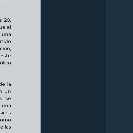
‘20, 
e el 
 una 
tido 
ón, 
Este 
lico 
e la 
n un 
ense 
 una 
icos 
como 
 las 