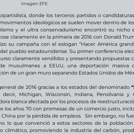
Imagen: EFE
ipartidista, donde los terceros partidos o candidaturas 
s movimientos ideológicos se suelen mover dentro de los
nalismo y el ultra conservadurismo encontró su nicho e
ose claramente en la primaria de 2016 con Donald Trump
zo su campaña con el eslogan “Hacer América grand
 del pueblo estadounidense. Su primer conferencia elect
curso claramente xenófobo y presentando propuestas 
a de musulmanes a EEUU, una deportación masiva de
cción de un gran muro separando Estados Unidos de Méxi
general de 2016 gracias a los estados del denominado 
“
s decir, Michigan, Wisconsin, Indiana, Pensilvania y O
dora blanca afectada por los procesos de reestructuració
sde los años 70 con promesas de un comercio justo, incit
China por la pérdida de empleos.  Sin embargo, no fue 
 lo que convenció a estos sectores de la población 
 climático, promoviendo la industria del carbón, prod