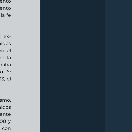
ento 
nto 
a fe 
l ex-
idos 
n el 
, la 
raba 
 la 
, el 
smo. 
idos 
ente 
08 y 
 con 