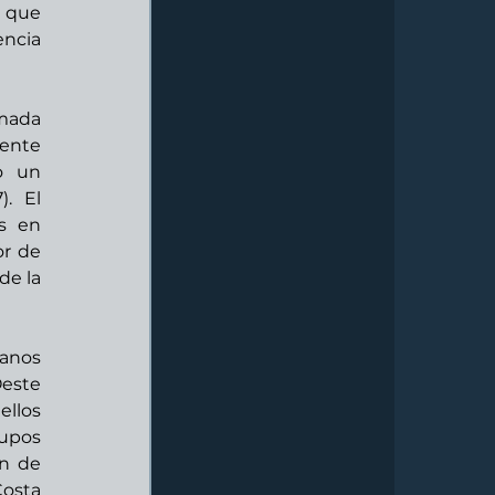
 que 
ncia 
El nacionalismo en Estados Unidos tiene una variante propia muy importante, llamada  
ente 
 un 
 El 
s en 
r de 
e la 
anos 
este 
los 
upos 
n de 
osta 