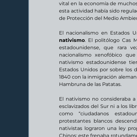
vital en la economía de muchos
esta actividad había sido regul
de Protección del Medio Ambien
nativismo
. El politólogo Cas
estadounidense, que rara v
nacionalismo xenofóbico que
nativismo estadounidense tie
Estados Unidos por sobre los 
1840 con la inmigración alemana
Hambruna de las Patatas.         
El nativismo no consideraba a l
esclavizados del Sur ni a los li
como “ciudadanos estadouni
protestantes blancos descendie
nativistas lograron una ley pro
Chinos: este frenaba rotundamen