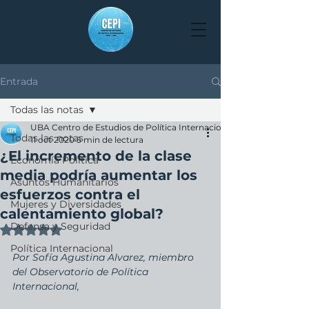
Entrada
Todas las notas
UBA Centro de Estudios de Política Internacional
Todas las notas
11 oct 2020
5 min de lectura
¿El incremento de la clase
Economía Política
media podría aumentar los
Asuntos Humanitarios
esfuerzos contra el
Mujeres y Diversidades
calentamiento global?
Defensa y Seguridad
Obtuvo NaN de 5 estrellas.
Política Internacional
Por Sofía Agustina Alvarez, miembro 
del Observatorio de Política 
Internacional, 