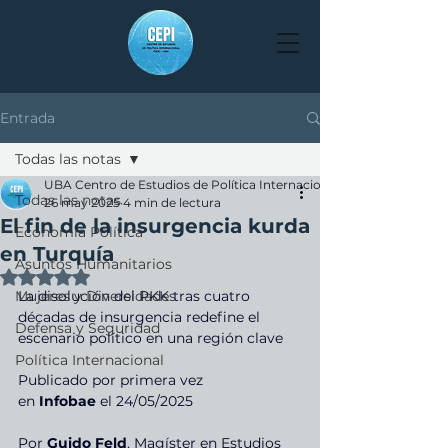
Entrada
Todas las notas
UBA Centro de Estudios de Política Internacional
Todas las notas
26 may 2025
4 min de lectura
El fin de la insurgencia kurda
Economía Política
en Turquía
Asuntos Humanitarios
Obtuvo NaN de 5 estrellas.
Mujeres y Diversidades
La disolución del PKK tras cuatro 
décadas de insurgencia redefine el 
Defensa y Seguridad
escenario político en una región clave
Política Internacional
Publicado por primera vez 
en 
Infobae
 el 24/05/2025
Por 
Guido Feld
, Magíster en Estudios 