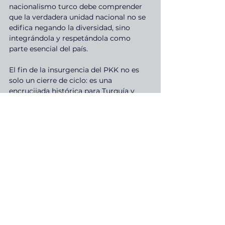
nacionalismo turco debe comprender 
que la verdadera unidad nacional no se 
edifica negando la diversidad, sino 
integrándola y respetándola como 
parte esencial del país.
El fin de la insurgencia del PKK no es 
solo un cierre de ciclo: es una 
encrucijada histórica para Turquía y 
para el pueblo kurdo. Porque más allá 
de las armas y los mapas, la verdadera 
lucha es por el reconocimiento, la 
dignidad y la convivencia.
Cuando Turquía deje de ver a los kurdos 
exclusivamente como una amenaza y 
los integre como una parte ineludible y 
legítima de su sociedad, habrá dado un 
paso crucial para superar décadas de 
desconfianza y violencia. Ese cambio 
requerirá transformaciones políticas 