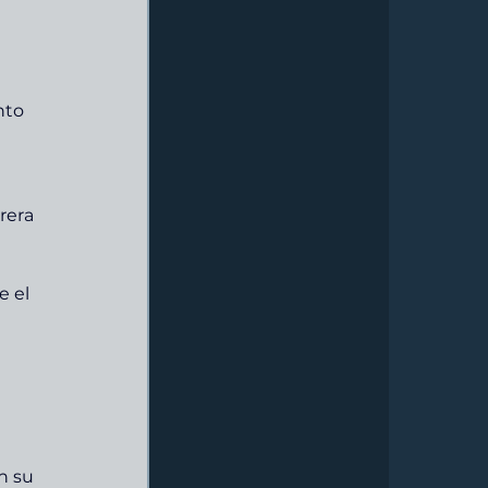
nto 
rera 
 el 
n su 