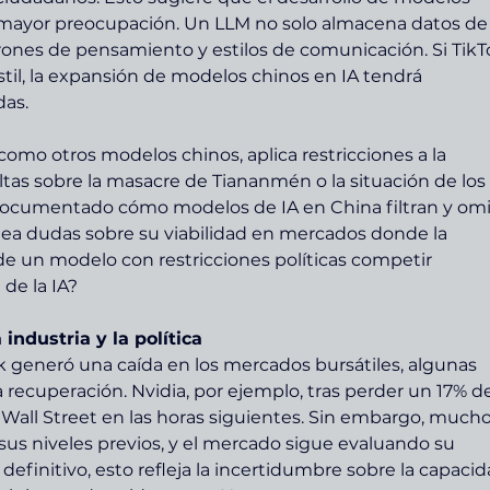
n mayor preocupación. Un LLM no solo almacena datos de
ones de pensamiento y estilos de comunicación. Si TikT
til, la expansión de modelos chinos en IA tendrá 
as.
mo otros modelos chinos, aplica restricciones a la 
as sobre la masacre de Tiananmén o la situación de los 
documentado cómo modelos de IA en China filtran y omi
tea dudas sobre su viabilidad en mercados donde la 
de un modelo con restricciones políticas competir 
de la IA?
industria y la política
k generó una caída en los mercados bursátiles, algunas 
 recuperación. Nvidia, por ejemplo, tras perder un 17% de
 Wall Street en las horas siguientes. Sin embargo, mucho
us niveles previos, y el mercado sigue evaluando su 
definitivo, esto refleja la incertidumbre sobre la capacid