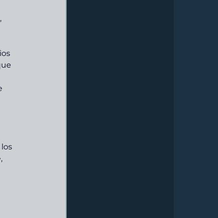
 
ios 
que 
 
e 
los 
, 
 