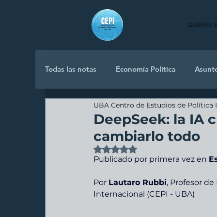
QUIENES 
Todas las notas
Economía Política
Asunt
UBA Centro de Estudios de Política 
Política Internacional
DeepSeek: la IA c
cambiarlo todo
Obtuvo NaN de 5 estrellas.
Publicado por primera vez en 
E
Por 
Lautaro Rubbi
, Profesor de R
Internacional (CEPI - UBA)