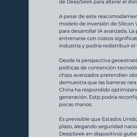
de DeepSeek para alterar el do
A pesar de este reacomodamient
modelo de inversión de Silicon 
para desarrollar IA avanzada. L
entrenarse con costos significa
industria y podría redistribuir e
Desde la perspectiva geoestratég
políticas de contención tecnoló
chips avanzados pretendían obsta
demuestra que las barreras rara
China ha respondido optimiza
generación. Estp podría reconf
pocas manos.
Es previsible que Estados Unid
plazo, alegando seguridad nacion
DeepSeek en dispositivos guber