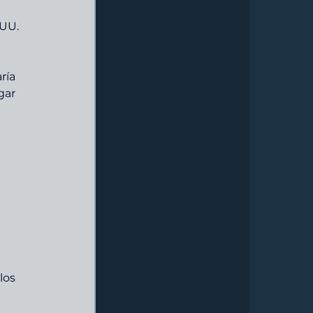
UU. 
ría 
gar 
 
los 