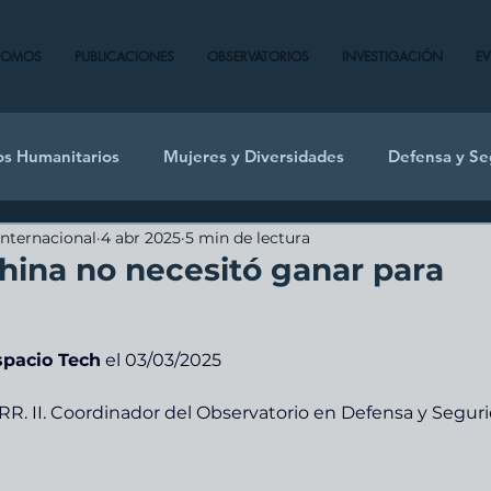
SOMOS
PUBLICACIONES
OBSERVATORIOS
INVESTIGACIÓN
E
os Humanitarios
Mujeres y Diversidades
Defensa y Se
Internacional
4 abr 2025
5 min de lectura
hina no necesitó ganar para
spacio Tech
 el 03/03/2025
R. II. 
Coordinador
 del Observatorio en Defensa y Segur