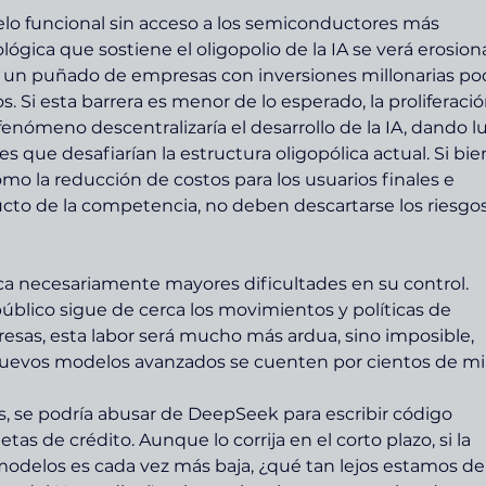
o funcional sin acceso a los semiconductores más 
lógica que sostiene el oligopolio de la IA se verá erosion
o un puñado de empresas con inversiones millonarias pod
. Si esta barrera es menor de lo esperado, la proliferació
 fenómeno descentralizaría el desarrollo de la IA, dando l
s que desafiarían la estructura oligopólica actual. Si bie
omo la reducción de costos para los usuarios finales e 
ucto de la competencia, no deben descartarse los riesgos
a necesariamente mayores dificultades en su control. 
úblico sigue de cerca los movimientos y políticas de 
sas, esta labor será mucho más ardua, sino imposible, 
nuevos modelos avanzados se cuenten por cientos de mil
, se podría abusar de DeepSeek para escribir código 
tas de crédito. Aunque lo corrija en el corto plazo, si la 
odelos es cada vez más baja, ¿qué tan lejos estamos de