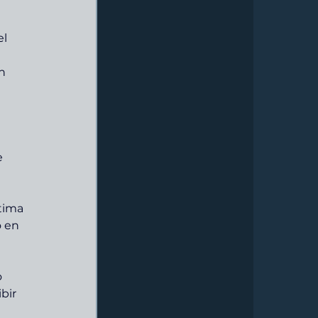
l 
 
n 
e 
 
tima 
 en 
 
bir 