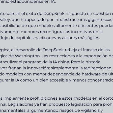
minio estadounidense en IA.
o parcial, el éxito de DeepSeek ha puesto en cuestión e
Valley, que ha apostado por infraestructuras gigantescas
a posibilidad de que modelos altamente eficientes pueda
tivamente menores reconfigura los incentivos en la 
l flujo de capitales hacia nuevos actores más ágiles.
ica, el desarrollo de DeepSeek refleja el fracaso de las 
gica de Washington. Las restricciones a la exportación d
culizar el progreso de la IA china. Pero la historia 
 vez frenan la innovación: simplemente la redireccionan.
ndo modelos con menor dependencia de hardware de úl
igurar la IA como un bien accesible y menos concentrado
os implemente prohibiciones a estos modelos en el corto
al. Legisladores ya han propuesto legislación para prohi
namentales, argumentando riesgos de vigilancia y 