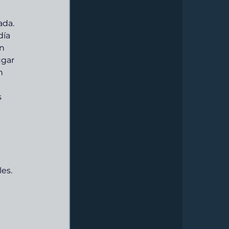
ada. 
ía 
n 
ugar 
n 
 
es.
 