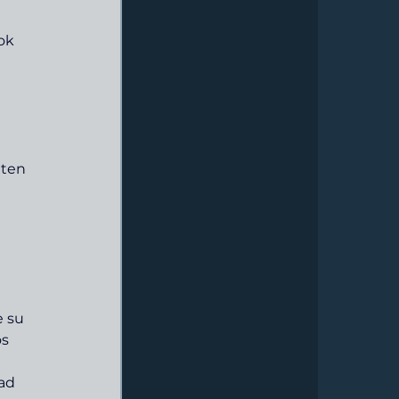
 
ok 
ten 
 su 
s 
ad 