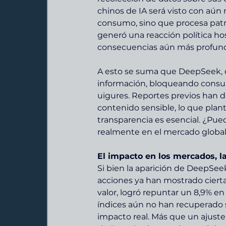
chinos de IA será visto con aú
consumo, sino que procesa patr
generó una reacción política hos
consecuencias aún más profund
A esto se suma que DeepSeek, co
información, bloqueando consult
uigures. Reportes previos han 
contenido sensible, lo que plan
transparencia es esencial. ¿Pue
realmente en el mercado global 
El impacto en los mercados, la 
Si bien la aparición de DeepSee
acciones ya han mostrado cierta
valor, logró repuntar un 8,9% en
índices aún no han recuperado s
impacto real. Más que un ajuste 