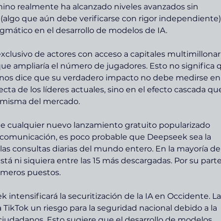
chino realmente ha alcanzado niveles avanzados sin 
algo que aún debe verificarse con rigor independiente),
mático en el desarrollo de modelos de IA.
xclusivo de actores con acceso a capitales multimillonar
 que ampliaría el número de jugadores. Esto no significa 
 nos dice que su verdadero impacto no debe medirse en
cta de los líderes actuales, sino en el efecto cascada qu
a misma del mercado.
 de cualquier nuevo lanzamiento gratuito popularizado 
comunicación, es poco probable que Deepseek sea la 
las consultas diarias del mundo entero. En la mayoría de 
tá ni siquiera entre las 15 más descargadas. Por su parte
imeros puestos.
ntensificará la securitización de la IA en Occidente. La
TikTok un riesgo para la seguridad nacional debido a la 
ciudadanos. Esto sugiere que el desarrollo de modelos 