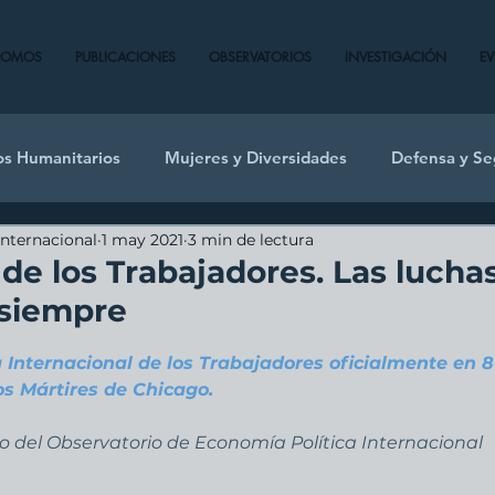
SOMOS
PUBLICACIONES
OBSERVATORIOS
INVESTIGACIÓN
E
os Humanitarios
Mujeres y Diversidades
Defensa y Se
Internacional
1 may 2021
3 min de lectura
 de los Trabajadores. Las lucha
 siempre
a Internacional de los Trabajadores oficialmente en 8
s Mártires de Chicago. 
 del Observatorio de Economía Política Internacional