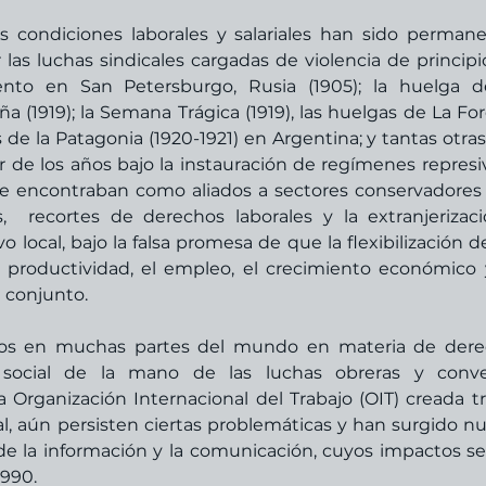
s condiciones laborales y salariales han sido permane
as luchas sindicales cargadas de violencia de principio
nto en San Petersburgo, Rusia (1905); la huelga d
(1919); la Semana Trágica (1919), las huelgas de La Fore
s de la Patagonia (1920-1921) en Argentina; y tantas otras
de los años bajo la instauración de regímenes represiv
que encontraban como aliados a sectores conservadores 
,  recortes de derechos laborales y la extranjerizaci
local, bajo la falsa promesa de que la flexibilización dej
productividad, el empleo, el crecimiento económico 
 conjunto.
ros en muchas partes del mundo en materia de dere
 social de la mano de las luchas obreras y conven
Organización Internacional del Trabajo (OIT) creada tra
l, aún persisten ciertas problemáticas y han surgido nu
de la información y la comunicación, cuyos impactos se
1990.