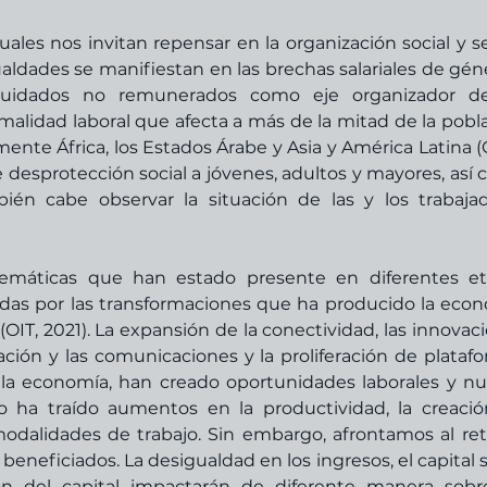
ales nos invitan repensar en la organización social y se
aldades se manifiestan en las brechas salariales de géne
cuidados no remunerados como eje organizador de 
rmalidad laboral que afecta a más de la mitad de la pobla
mente África, los Estados Árabe y Asia y América Latina (
 desprotección social a jóvenes, adultos y mayores, así 
bién cabe observar la situación de las y los trabajad
lemáticas que han estado presente en diferentes et
sadas por las transformaciones que ha producido la econ
(OIT, 2021). La expansión de la conectividad, las innovaci
ación y las comunicaciones y la proliferación de platafo
e la economía, han creado oportunidades laborales y nu
co ha traído aumentos en la productividad, la creació
dalidades de trabajo. Sin embargo, afrontamos al ret
neficiados. La desigualdad en los ingresos, el capital so
ón del capital impactarán de diferente manera sobre