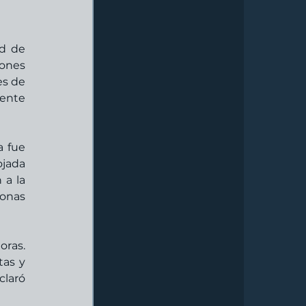
d de 
ones 
s de 
ente 
 fue 
jada 
a la 
onas 
ras. 
as y 
laró 