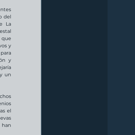
ntes 
 del 
e La 
stal 
 que 
os y 
para 
ón y 
aría 
y un 
chos 
ios 
s el 
evas 
 han 