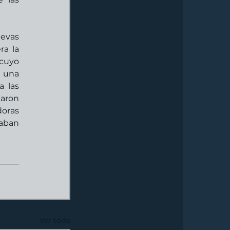
evas 
a la 
cuyo 
 una 
 las 
aron 
oras 
aban 
Ver todo