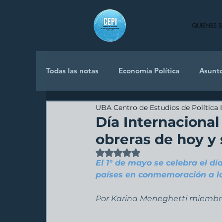
QUIENES 
Todas las notas
Economía Política
Asunt
UBA Centro de Estudios de Política 
Política Internacional
Día Internacional
obreras de hoy y
Obtuvo NaN de 5 estrellas.
El 1° de mayo se celebra el dí
países en conmemoración a lo
Por Karina Meneghetti miembro