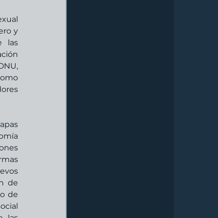
xual 
ro y 
las 
ción 
ONU, 
como 
ores 
apas 
omía 
ones 
rmas 
evos 
n de 
o de 
cial 
 las 