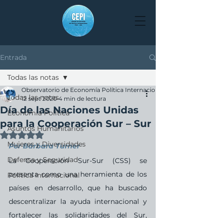
Entrada
Todas las notas
Observatorio de Economía Política Internacional
Todas las notas
12 sept 2020
4 min de lectura
Día de las Naciones Unidas
Economía Política
para la Cooperación Sur – Sur
Asuntos Humanitarios
Obtuvo NaN de 5 estrellas.
Mujeres y Diversidades
Por Bárbara Turner 
Defensa y Seguridad
La Cooperación Sur-Sur (CSS) se 
presenta como una herramienta de los 
Política Internacional
países en desarrollo, que ha buscado 
descentralizar la ayuda internacional y 
fortalecer las solidaridades del Sur, 