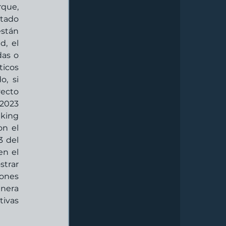
que, 
tado 
stán 
, el 
as o 
icos 
, si 
ecto 
2023 
king 
n el 
 del 
n el 
trar 
ones 
nera 
ivas 