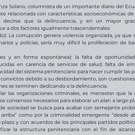
nza Solano, columnista de un importante diario del Ecua
te relacionada con características socioeconómicas de 
e decirse que la delincuencia, y en un mayor grad
ce a dos factores igualmente trascendentales:
arios y policías, sería muy difícil la proliferación de ba
les y en forma espontánea): la falta de oportunidad
cidas en carencia de servicios de salud, falta de emp
pacidad del sistema penitenciario para hacer cumplir las p
os convictos debido a su desbordamiento, son cuestiones
 se terminen dedicando a la delincuencia.  
r las organizaciones criminales, es menester que la c
os consensos necesarios para elaborar un plan a largo pla
 de sociedad se busca para acabar con semejante probl
 arriba” como por la criminalidad emergente “desde aba
o plazo y con acuerdos de los principales partidos político
car la estructura penitenciaria con el fin de alcanza