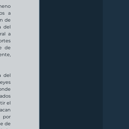
meno 
os a 
n de 
 del 
al a 
rtes 
e de 
te, 
 del 
eyes 
onde 
ados 
r el 
acan 
 por 
e de 