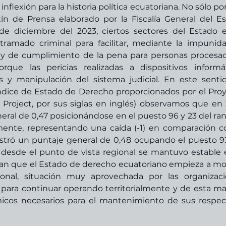
inflexión para la historia política ecuatoriana. No sólo por
n de Prensa elaborado por la Fiscalía General del Es
de diciembre del 2023, ciertos sectores del Estado e
amado criminal para facilitar, mediante la impunidad
s y de cumplimiento de la pena para personas procesad
que las pericias realizadas a dispositivos informát
 y manipulación del sistema judicial. En este sentido
Índice de Estado de Derecho proporcionados por el Proy
 Project, por sus siglas en inglés) observamos que en 
al de 0,47 posicionándose en el puesto 96 y 23 del ran
mente, representando una caída (-1) en comparación co
istró un puntaje general de 0,48 ocupando el puesto 93
desde el punto de vista regional se mantuvo estable e
jan que el Estado de derecho ecuatoriano empieza a mos
cional, situación muy aprovechada por las organizaci
 para continuar operando territorialmente y de esta ma
icos necesarios para el mantenimiento de sus respect