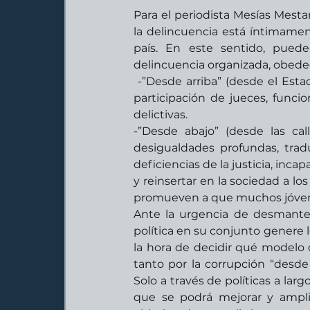
Para el periodista Mesías Mesta
la delincuencia está íntimamen
país. En este sentido, pued
delincuencia organizada, obede
 -”Desde arriba” (desde el Estado): La corrupción genera violencia organizada, ya que sin la 
participación de jueces, funcion
delictivas.  
-”Desde abajo” (desde las cal
desigualdades profundas, tradu
deficiencias de la justicia, inca
y reinsertar en la sociedad a l
promueven a que muchos jóvenes
Ante la urgencia de desmantela
política en su conjunto genere l
la hora de decidir qué modelo
tanto por la corrupción “desde
Solo a través de políticas a larg
que se podrá mejorar y amplifi