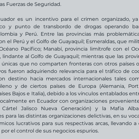
las Fuerzas de Seguridad.
uador es un incentivo para el crimen organizado, ya
tico y punto de transbordo de drogas operando ban
lombia y Perú. Entre las provincias más problemática
n el Perú y el Golfo de Guayaquil; Esmeraldas, que milit
Océano Pacífico; Manabí, provincia limítrofe con el Oc
, lindante al Golfo de Guayaquil; mientras que las provin
 únicas que no comparten fronteras con otros países o 
ivos fueron adquiriendo relevancia para el tráfico de coc
n destino hacia mercados internacionales tales com
leno y de ciertos países de Europa (Alemania, Portu
ses Bajos e Italia), debido a los vínculos entablados entre
localmente en Ecuador con organizaciones proveniente
 Cártel Jalisco Nueva Generación) y la Mafia Alba
 para las distintas organizaciones delictivas, en su voca
cos lucrativos para sus respectivas arcas, llevando a 
or el control de sus negocios espurios.