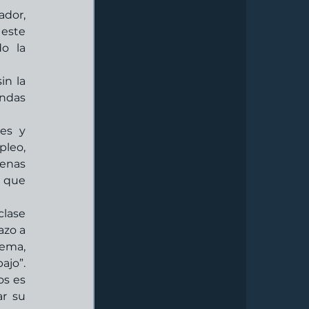
dor, 
este 
o la 
ndas 
es y 
leo, 
enas 
 que 
lase 
zo a 
ema, 
jo”. 
s es 
r su 