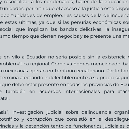
y resocializar a los condenados, hacer de la educación
nidades, permitir que el acceso a la justicia esté dispon
r oportunidades de empleo. Las causas de la delincuenci
de estas últimas, ya que si las penurias económicas so
 social que implican las bandas delictivas, la insegur
mismo tiempo que cierren negocios y se presente una m
e en vilo a Ecuador no sería posible sin la existencia d
problemática regional. Como ya hemos mencionado, ba
mexicanas operan en territorio ecuatoriano. Por lo tanto
 termina afectando indefectiblemente a su propia seguri
 que debe estar presente en todas las provincias de Ecu
 también en acuerdos internacionales para atacar
tal.  
s”, investigación judicial sobre delincuencia organi
otráfico y corrupción que consistió en el despliegu
incias y la detención tanto de funcionarios judiciales 