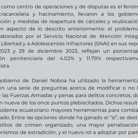
 como centro de operaciones y de disputas es el fenó
ntracarcelaria y hacinamiento, llevaron a los gobiern
ión y medidas de reapertura de cárceles y reubicació
n aspecto de lo descrito anteriormente: el problema
borados por el Servicio Nacional de Atención Integr
Libertad y a Adolescentes Infractores (SNAI) en sus repo
023 y 29 de diciembre 2023, reflejan un porcentaj
n penitenciaria del 4.02% y 11.79% respectivamen
sta. 
 gobierno de Daniel Noboa ha utilizado la herramienta
en una serie de preguntas acerca de modificar o no l
e las Fuerzas Armadas y penas para delitos concretos, d
en nueve de los once puntos plebiscitados. Dichos result
esidente ecuatoriano mayores herramientas para combati
ado. Entre las opciones donde ha ganado el “sí”, se dest
itos de crimen organizado, una mayor penalización
nismos de extradición, y el nuevo rol a adoptar por part