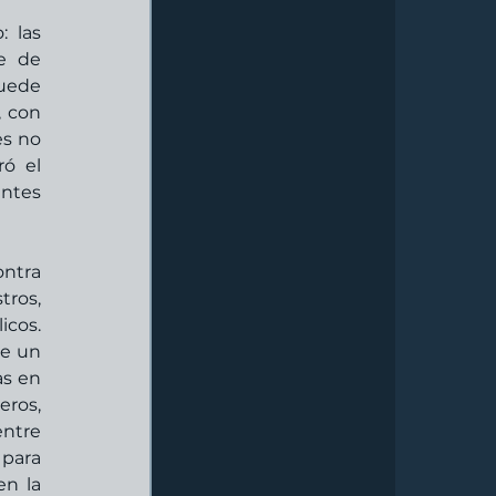
 las 
e de 
uede 
 con 
s no 
ó el 
ntes 
ntra 
ros, 
cos. 
e un 
s en 
ros, 
ntre 
para 
n la 