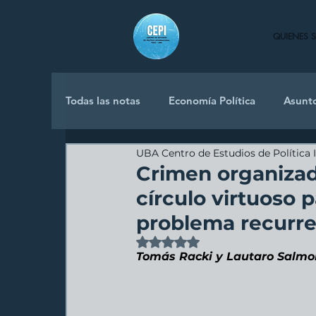
QUIENES 
Todas las notas
Economía Política
Asunt
UBA Centro de Estudios de Política 
Política Internacional
Crimen organizad
círculo virtuoso p
problema recurre
Obtuvo NaN de 5 estrellas.
Tomás Racki y Lautaro Salmon