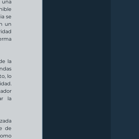
 una 
ible 
a se 
n un 
idad 
erma 
e la 
ndas 
, lo 
dad. 
ador 
 la 
zada 
e de 
como 