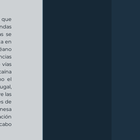
 que 
das 
s se 
a en 
éano 
cias 
vías 
aína 
o el 
gal, 
 las 
s de 
nesa 
ción 
cabo 