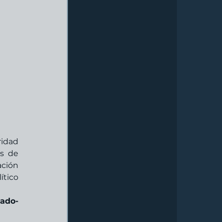
idad 
s de 
ión 
tico 
ado-