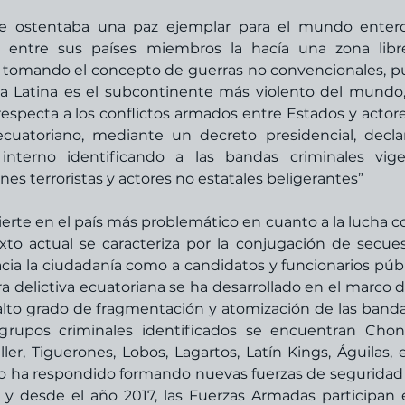
 ostentaba una paz ejemplar para el mundo entero:
to entre sus países miembros la hacía una zona libr
o, tomando el concepto de guerras no convencionales, p
a Latina es el subcontinente más violento del mundo,
respecta a los conflictos armados entre Estados y actore
ecuatoriano, mediante un decreto presidencial, declar
nterno identificando a las bandas criminales vige
s terroristas y actores no estatales beligerantes”
erte en el país más problemático en cuanto a la lucha co
to actual se caracteriza por la conjugación de secuest
ia la ciudadanía como a candidatos y funcionarios públi
ra delictiva ecuatoriana se ha desarrollado en el marco d
alto grado de fragmentación y atomización de las banda
s grupos criminales identificados se encuentran Chone
ler, Tiguerones, Lobos, Lagartos, Latín Kings, Águilas, e
no ha respondido formando nuevas fuerzas de seguridad 
y desde el año 2017, las Fuerzas Armadas participan e