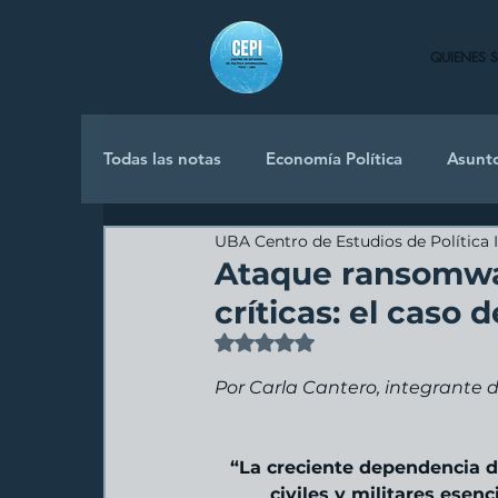
QUIENES 
Todas las notas
Economía Política
Asunt
UBA Centro de Estudios de Política 
Política Internacional
Ataque ransomwar
críticas: el caso 
Obtuvo NaN de 5 estrellas.
Por Carla Cantero, integrante 
“La creciente dependencia de
civiles y militares esen