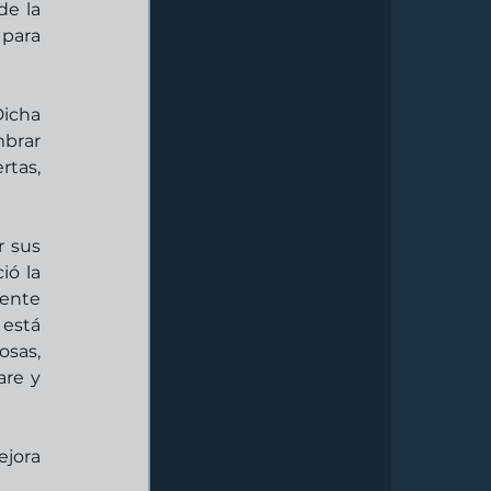
e la 
para 
icha 
brar 
tas, 
 sus 
ó la 
ente 
está 
sas, 
re y 
jora 