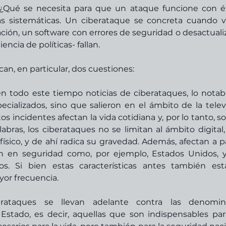
Qué se necesita para que un ataque funcione con éxi
as sistemáticas. Un ciberataque se concreta cuando va
ión, un software con errores de seguridad o desactualiz
ncia de políticas- fallan.
an, en particular, dos cuestiones:
n todo este tiempo noticias de ciberataques, lo notabl
ializados, sino que salieron en el ámbito de la televi
s incidentes afectan la vida cotidiana y, por lo tanto, so
abras, los ciberataques no se limitan al ámbito digital, 
ísico, y de ahí radica su gravedad. Además, afectan a pa
n en seguridad como, por ejemplo, Estados Unidos, y
s. Si bien estas características antes también est
or frecuencia. 
rataques se llevan adelante contra las denomina
 Estado, es decir, aquellas que son indispensables para