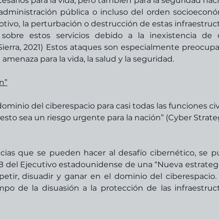
esarios para la vida, pero también para la seguridad nacio
administración pública o incluso del orden socioeconó
tivo, la perturbación o destrucción de estas infraestruct
obre estos servicios debido a la inexistencia de o
 Sierra, 2021) Estos ataques son especialmente preocupa
menaza para la vida, la salud y la seguridad. 
n”
minio del ciberespacio para casi todas las funciones civ
 esto sea un riesgo urgente para la nación” (Cyber Strateg
cias que se pueden hacer al desafío cibernético, se p
8 del Ejecutivo estadounidense de una “Nueva estrategi
tir, disuadir y ganar en el dominio del ciberespacio. 
po de la disuasión a la protección de las infraestruct