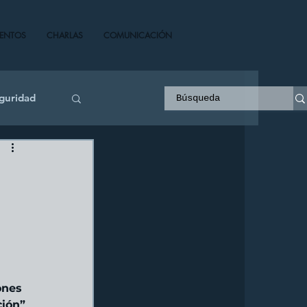
VENTOS
CHARLAS
COMUNICACIÓN
guridad
ones 
ción”