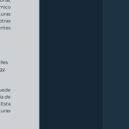
nal, 
mico 
uras 
tras 
ntes 
iles 
y, 
uede 
a de 
Esta 
uras 