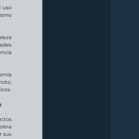
 uso 
ismo 
leza 
ades 
ncia 
emia 
oto. 
Tan solo en el mes de junio se registraron 16 de los más importantes incidentes cibernéticos. 
e
ctos 
lina 
 sus 