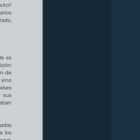
to?  
rios 
ado, 
e es 
sión 
n de 
sino 
íses 
 sus 
aban 
das 
 los 