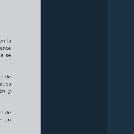
n la 
ante 
e se 
n de 
tica 
n, y 
t de 
n un 