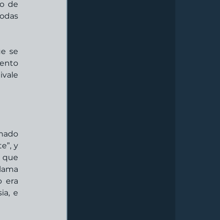
o de 
odas 
e se 
ento 
vale 
mado 
”, y 
 que 
lama 
 era 
a, e 