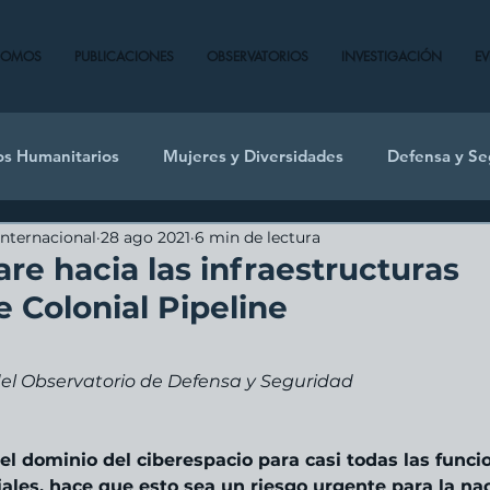
SOMOS
PUBLICACIONES
OBSERVATORIOS
INVESTIGACIÓN
E
os Humanitarios
Mujeres y Diversidades
Defensa y Se
Internacional
28 ago 2021
6 min de lectura
e hacia las infraestructuras
de Colonial Pipeline
del Observatorio de Defensa y Seguridad
l dominio del ciberespacio para casi todas las funci
ciales, hace que esto sea un riesgo urgente para la na