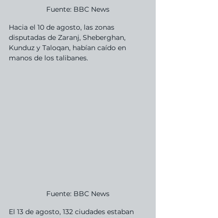
Fuente: BBC News
Hacia el 10 de agosto, las zonas 
disputadas de Zaranj, Sheberghan, 
Kunduz y Taloqan, habían caído en 
manos de los talibanes.
Fuente: BBC News
El 13 de agosto, 132 ciudades estaban 