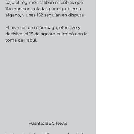
bajo el régimen talibán mientras que 
114 eran controladas por el gobierno 
afgano, y unas 152 seguían en disputa.
El avance fue relámpago, ofensivo y 
decisivo: el 15 de agosto culminó con la 
toma de Kabul. 
Fuente: BBC News