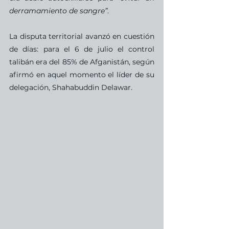
derramamiento de sangre”
.
La disputa territorial avanzó en cuestión 
de días: para el 6 de julio el control 
talibán era del 85% de Afganistán, según 
afirmó en aquel momento el líder de su 
delegación, Shahabuddin Delawar. 