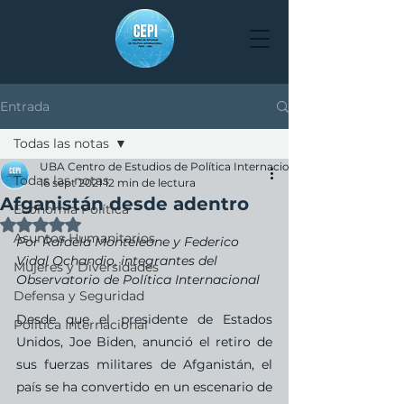
Entrada
Todas las notas
UBA Centro de Estudios de Política Internacional
Todas las notas
16 sept 2021
12 min de lectura
Afganistán desde adentro
Economía Política
Obtuvo NaN de 5 estrellas.
Asuntos Humanitarios
Por Rafaela Monteleone y Federico 
Vidal Ochandio, integrantes del 
Mujeres y Diversidades
Observatorio de Política Internacional
Defensa y Seguridad
Desde que el presidente de Estados 
Política Internacional
Unidos, Joe Biden, anunció el retiro de 
sus fuerzas militares de Afganistán, el 
país se ha convertido en un escenario de 