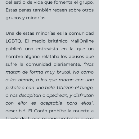
del estilo de vida que fomenta el grupo. 
Estas penas también recaen sobre otros 
grupos y minorías.
Una de estas minorías es la comunidad 
LGBTQ. El medio británico MailOnline 
publicó una entrevista en la que un 
hombre afgano relataba los abusos que 
sufre la comunidad diariamente. 
“Nos 
matan de forma muy brutal. No como 
a los demás, a los que matan con una 
pistola o con una bala. Utilizan el fuego, 
o nos decapitan o apedrean, y disfrutan 
con ello: es aceptable para ellos”
, 
describió. El Corán prohíbe la muerte a 
través del fuego porque simboliza que el 
alma no llegará al paraíso. Estas 
situaciones, no obstante, ya se habían 