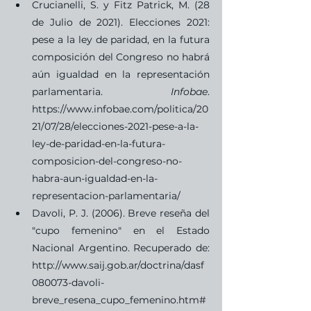
Crucianelli, S. y Fitz Patrick, M. (28 
de Julio de 2021). Elecciones 2021: 
pese a la ley de paridad, en la futura 
composición del Congreso no habrá 
aún igualdad en la representación 
parlamentaria. 
Infobae
. 
https://www.infobae.com/politica/20
21/07/28/elecciones-2021-pese-a-la-
ley-de-paridad-en-la-futura-
composicion-del-congreso-no-
habra-aun-igualdad-en-la-
representacion-parlamentaria/
Davoli, P. J. (2006). Breve reseña del 
"cupo femenino" en el Estado 
Nacional Argentino. Recuperado de: 
http://www.saij.gob.ar/doctrina/dasf
080073-davoli-
breve_resena_cupo_femenino.htm#