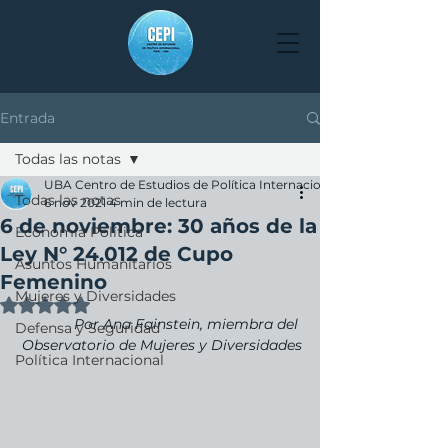
Entrada
Todas las notas
UBA Centro de Estudios de Política Internacional
Todas las notas
6 nov 2021
4 min de lectura
6 de noviembre: 30 años de la
Economía Política
Ley N° 24.012 de Cupo
Asuntos Humanitarios
Femenino
Mujeres y Diversidades
Obtuvo NaN de 5 estrellas.
Por Ana Fainstein, miembra del 
Defensa y Seguridad
Observatorio de Mujeres y Diversidades
Política Internacional