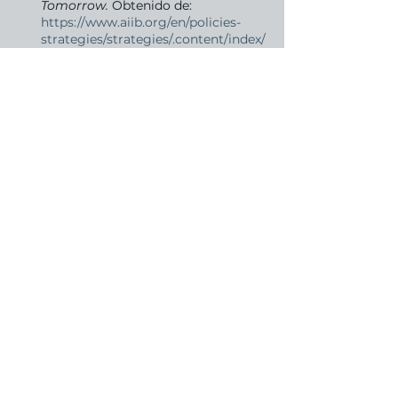
Tomorrow.
 Obtenido de: 
https://www.aiib.org/en/policies-
strategies/strategies/.content/index/
_download/AIIB-Corporate-
Strategy.pdf
AIIB. (2021). 
2020 AIIB ANNUAL 
REPORT.
 Beijing.
Fontdeglòria, X. (24 de Octubre de 
2014). 
China impulsa su propio 
banco de desarrollo en Asia
. 
Obtenido de El País: 
https://elpais.com/economia/2014/10
/24/actualidad/1414160534_926968.h
tml
Jensana Tanehashi, A. (2020). 
El 
Banco Asiático de Inversión en 
Infraestructura: La participación de 
Europa y de España.
 Madrid: Real 
Instituto Universitario de Estudios 
Europeos.
Schulz, J.S. (2018). 
La construcción 
de un nuevo sistema monetario y 
financiero mundial: Del BAII y el 
Banco BRICS al petro-yuan-oro
. 