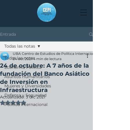
Entrada
Todas las notas
UBA Centro de Estudios de Política Internacional
Todas las notas
24 oct 2021
4 min de lectura
24 de octubre: A 7 años de la
Economía Política
fundación del Banco Asiático
Asuntos Humanitarios
de Inversión en
Mujeres y Diversidades
Infraestructura
Defensa y Seguridad
Actualizado:
3 dic 2021
Obtuvo NaN de 5 estrellas.
Política Internacional