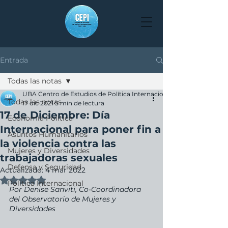
Entrada
Todas las notas
UBA Centro de Estudios de Política Internacional
Todas las notas
17 dic 2021
5 min de lectura
17 de Diciembre: Día
Economía Política
Internacional para poner fin a
Asuntos Humanitarios
la violencia contra las
Mujeres y Diversidades
trabajadoras sexuales
Defensa y Seguridad
Actualizado:
4 mar 2022
Obtuvo NaN de 5 estrellas.
Política Internacional
Por Denise Sanviti, Co-Coordinadora 
del Observatorio de Mujeres y 
Diversidades