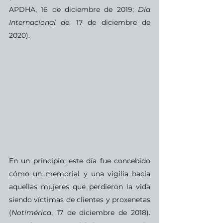
APDHA, 16 de diciembre de 2019; 
Día 
Internacional de
, 17 de diciembre de 
2020).
En un principio, este día fue concebido 
cómo un memorial y una vigilia hacia 
aquellas mujeres que perdieron la vida 
siendo víctimas de clientes y proxenetas  
(
Notimérica
, 17 de diciembre de 2018). 